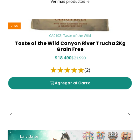
Ver más productos
-16%
CA0102
|
Taste of the Wild
Taste of the Wild Canyon River Trucha 2Kg
Grain Free
$18.490
$21.990
(2)
Agregar al Carro