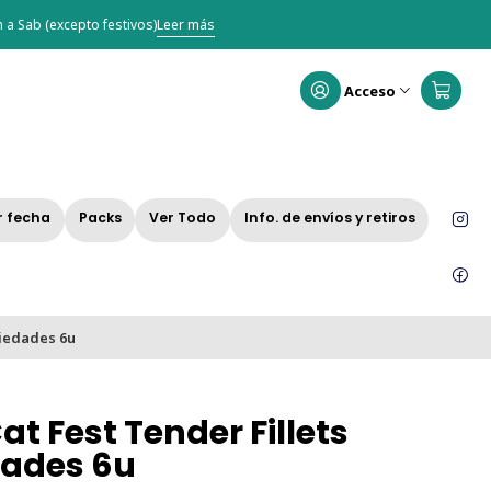
 a Sab (excepto festivos)
Leer más
Acceso
r fecha
Packs
Ver Todo
Info. de envíos y retiros
riedades 6u
at Fest Tender Fillets
dades 6u