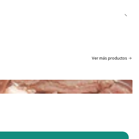
 e intensa para michis exigentes.
 para
todas las edades
igentes con la comida
Ver más productos
tar hidratación diaria
riedad y sabor a la alimentación
 a tu gato con recetas gourmet
da comida en una experiencia deliciosa con los irresistibles
er Fillets
😻🐾