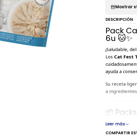
Mostrar s
DESCRIPCIÓN
Pack Cat
6u 🐱✨
¡Saludable, del
Los
Cat Fest T
cuidadosament
ayuda a conser
Su receta lige
a ingredientes
📦 Packs
Pack
Co
Leer más
🐟 Atún
6 u
COMPARTIR ES