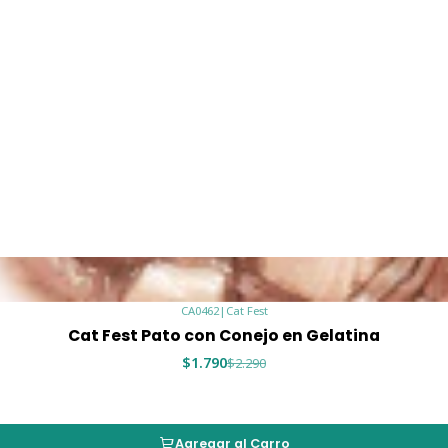
🦆 Pato
Opción sabrosa
🐾 Ideal
Gatos de 
Michis ex
Complemen
Añadir va
Consentir
CA0462
|
Cat Fest
✨ Convierte ca
Cat Fest Pato con Conejo en Gelatina
Cat Fest Tend
$1.790
$2.290
Agregar al Carro