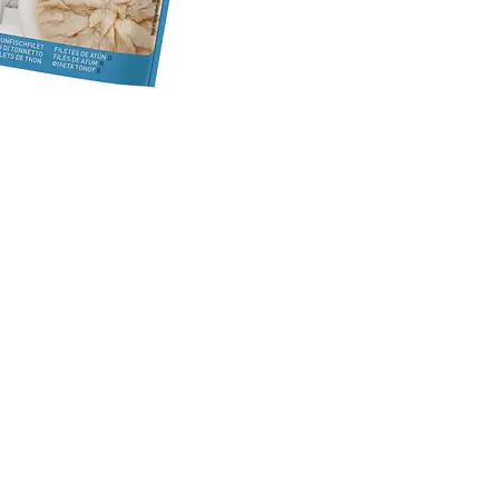
Mantener 
Facilitar 
Complemen
👉 Ideal para 
🧬 Nutri
🌱 Prebió
Contribuyen a 
🐟 Aceit
Fuente natura
Mantener 
Favorecer
Apoyar el