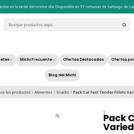
ecibe en la tarde del mismo día! Disponible en 37 comunas de Santiago de Lun
etes
Michi Frecuente
Ofertas Destacadas
Ofertas po
Blog del Michi
os los productos
Alimentos
Snacks
Pack Cat Fest Tender Fillets Va
|
Pack C
Varie