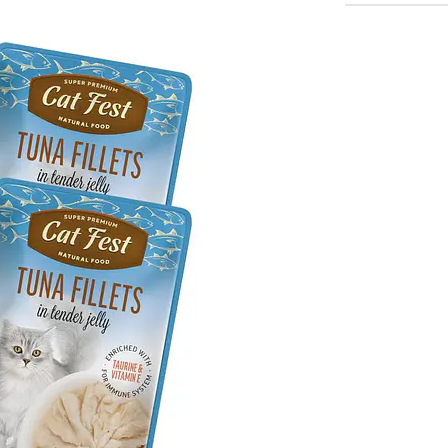
🍗 Pollo
6 u
🐟 Salmón
6 u
🦆 Pato
6 u
🌟 Benef
🐟 Filetes
🥣 Delicad
💧 Ayuda 
🌱 Con pr
🐟 Aceite
✨ Favorece
💪 Enriqu
😻 Alta p
🥣 Textu
La gelatina lig