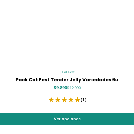
💪 Taurin
Nutrientes ese
Salud card
Visión 👀
Sistema i
🐱 Sabor
🐟 Atún
|
Cat Fest
Pack Cat Fest Tender Jelly Variedades 6u
Sabor marino 
$9.890
$12.990
🍗 Pollo
(1)
Proteína clási
🐟 Salm
Ver opciones
Receta rica y 