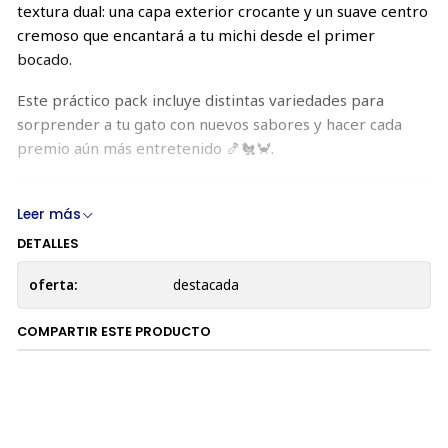
textura dual: una capa exterior crocante y un suave centro
cremoso que encantará a tu michi desde el primer
bocado.
Este práctico pack incluye distintas variedades para
sorprender a tu gato con nuevos sabores y hacer cada
premio aún más entretenido 🍤🐔🦀.
📦 Packs disponibles
Leer más
DETALLES
Pack
Contenido
🌈 Variedades
2 Pollo + 2 Camarón + 2 Cangrejo
oferta:
destacada
🦀 Cangrejo
6 unidades
🍤 Camarón
6 unidades
COMPARTIR ESTE PRODUCTO
🐟 Salmón
6 unidades
🐔 Pollo
6 unidades
🌟 Beneficios principales