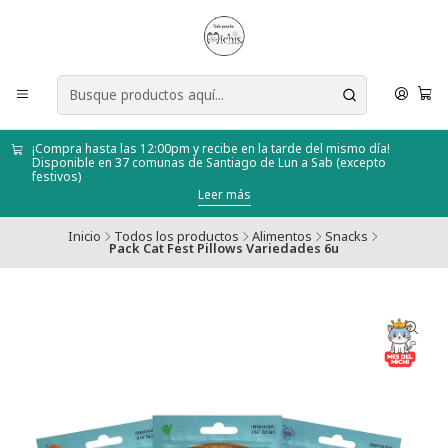
¡Compra hasta las 12:00pm y recibe en la tarde del mismo día!
Disponible en 37 comunas de Santiago de Lun a Sab (excepto
festivos)
Leer más
Inicio
Todos los productos
Alimentos
Snacks
Pack Cat Fest Pillows Variedades 6u