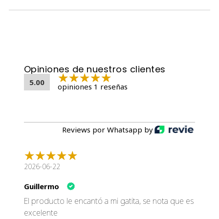
🐱 Sabores disponibles
🐔 Pollo
Delicioso sabor clásico altamente aceptado por la mayoría
de los gatos.
Opiniones de nuestros clientes
🍤 Camarón
5.00
Una opción marina intensa y aromática para michis
opiniones 1 reseñas
amantes de los sabores del mar.
🦀 Cangrejo
Reviews por Whatsapp by
Sabor gourmet ideal para gatos exigentes y curiosos.
🐟 Salmón
Rico sabor a pescado que aporta variedad y alta
2026-06-22
palatabilidad.
Guillermo
El producto le encantó a mi gatita, se nota que es
🐾 Ideal para
excelente