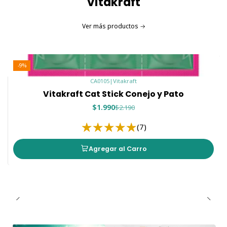
Vitakraft
Ver más productos
-9%
CA0105
|
Vitakraft
Vitakraft Cat Stick Conejo y Pato
$1.990
$2.190
(7)
Agregar al Carro