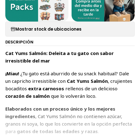
Mostrar stock de ubicaciones
DESCRIPCIÓN
Cat Yums Salmón: Deleita a tu gato con sabor
irresistible del mar
¡Miau!
¿Tu gato está aburrido de su snack habitual? Dale
un capricho irresistible con
Cat Yums Salmón
, crujientes
bocaditos
extra carnosos
rellenos de un delicioso
corazón de salmón
que lo volverán loco.
Elaborados con un proceso único y los mejores
ingredientes
, Cat Yums Salmón no contienen azúcar,
granos ni soya, lo que los convierte en la opción perfecta
para
gatos de todas las edades y razas
.