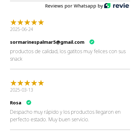
Ingredientes Principales
Reviews por Whatsapp by
Carne de
camarón
, pollo o atún (dependiendo del
sabor).
2025-06-24
Harina de maíz y trigo, almidón de patata.
Harina de camarón, harina de pescado, aceite de soja.
sormarinespalmar5@gmail.com
Yema en polvo, harina de semillas de granada y
productos de calidad, los gatitos muy felices con sus
cranberry.
snack
Taurina: Apoya la salud visual y cardíaca de los gatos.
Recomendaciones de Uso
2025-03-13
Cantidad diaria sugerida
:
Un gato adulto puede consumir entre
8 a 10
Rosa
galletas
al día como complemento a su dieta.
Despacho muy rápido y los productos llegaron en
Nota Importante
:
perfecto estado. Muy buen servicio.
Este producto es un snack complementario y
no
sustituye un alimento completo
.
Hidratación
: