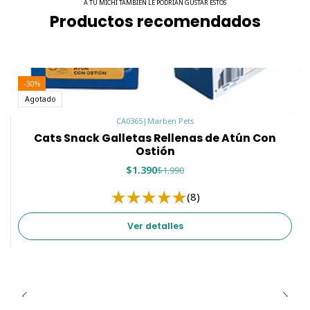
A TU MICHI TAMBIÉN LE PODRÍAN GUSTAR ESTOS
Productos recomendados
-30%
Agotado
CA0365
|
Marben Pets
Cats Snack Galletas Rellenas de Atún Con
Ostión
$1.390
$1.990
(8)
Ver detalles