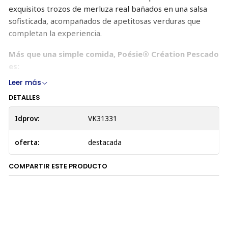
exquisitos trozos de merluza real bañados en una salsa
sofisticada, acompañados de apetitosas verduras que
completan la experiencia.
Más que una simple comida, Poésie® Création Pescado
es:
Leer más
Un banquete irresistible:
Cada bocado está
DETALLES
elaborado con ingredientes de alta calidad,
cuidadosamente seleccionados para satisfacer el
Idprov:
VK31331
paladar más exigente de tu gato amante del pescado.
Una explosión de sabor a mar:
La combinación de
oferta:
destacada
merluza real, verduras y una salsa refinada crea una
explosión de sabor a mar que deleitará los sentidos
COMPARTIR ESTE PRODUCTO
de tu felino.
Una nutrición completa:
Poésie® Création Pescado
está formulada para proporcionar a tu gato todos los
nutrientes esenciales que necesita para mantener
una salud y vitalidad óptimas.