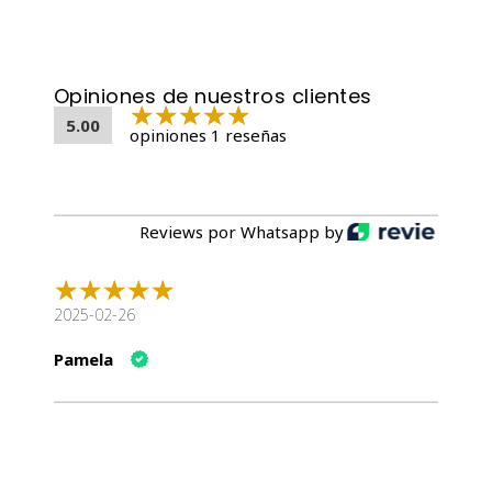
Carne y subproductos de pollo, agua, abadejo, hígado de
cerdo, hígado de vacuno, pasta, premix de vitaminas,
Opiniones de nuestros clientes
tomates en polvo, plasma en polvo, almidón de tapioca,
inulina.
5.00
opiniones 1 reseñas
Análisis Garantizado:
83% humedad, 8,0% proteína, 4,5% contenido de grasa,
Reviews por Whatsapp by
2,5% ceniza bruta, 0,3% fibra bruta.
Guía de alimentación:
2025-02-26
Recomendamos para gatos con un peso ideal de:
Pamela
3 kg: 3 bandejas/día 4 kg: 3,5 bandejas/día 5 kg: 4
bandejas/día 6 kg: 4,5 bandejas/día 7 kg: 5,5 tazones/día 8
kg: 6 bandejas/día
Poésie® Création Pescado. El amor en cada bocado.