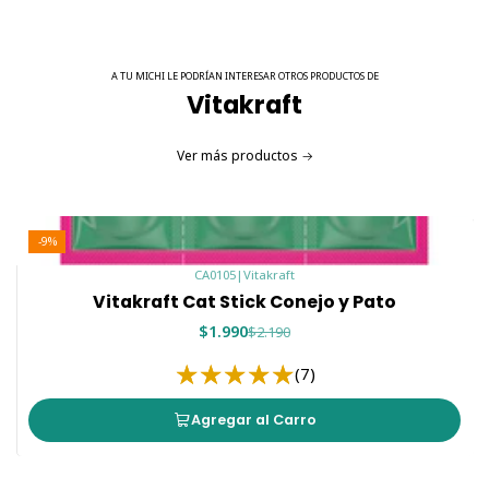
A TU MICHI LE PODRÍAN INTERESAR OTROS PRODUCTOS DE
Vitakraft
Ver más productos
-9%
CA0105
|
Vitakraft
Vitakraft Cat Stick Conejo y Pato
$1.990
$2.190
(7)
Agregar al Carro