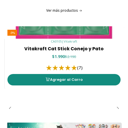
Ver más productos
-9%
CA0105
|
Vitakraft
Vitakraft Cat Stick Conejo y Pato
$1.990
$2.190
(7)
Agregar al Carro