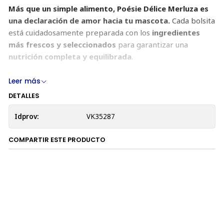
Más que un simple alimento, Poésie Délice Merluza es
una declaración de amor hacia tu mascota.
Cada bolsita
está cuidadosamente preparada con los
ingredientes
más frescos y seleccionados
para garantizar una
nutrición completa y equilibrada
.
¿Por qué elegir Poésie Délice Merluza?
Leer más
DETALLES
Sabor irresistible:
Merluza real de alta calidad para
un placer puro que tu gato adorará.
Idprov:
VK35287
Textura suave:
Deliciosos filetes en abundante salsa
para una experiencia sensorial única.
COMPARTIR ESTE PRODUCTO
Nutrición completa:
Ingredientes cuidadosamente
seleccionados para una alimentación óptima.
Sin azúcar añadida:
Fórmula saludable que cuida la
salud de tu gato.
Sin granos:
Ideal para gatos con sensibilidad a los
cereales.
Sin colorantes ni conservantes artificiales: