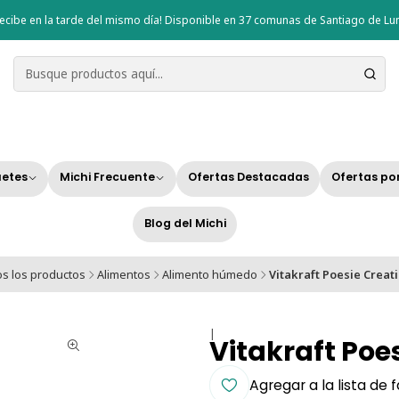
ecibe en la tarde del mismo día! Disponible en 37 comunas de Santiago de Lun
etes
Michi Frecuente
Ofertas Destacadas
Ofertas po
Blog del Michi
s los productos
Alimentos
Alimento húmedo
Vitakraft Poesie Creati
|
Vitakraft Poe
Agregar a la lista de 