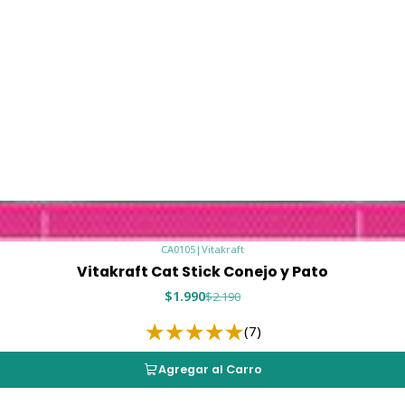
CA0105
|
Vitakraft
Vitakraft Cat Stick Conejo y Pato
$1.990
$2.190
(7)
Agregar al Carro