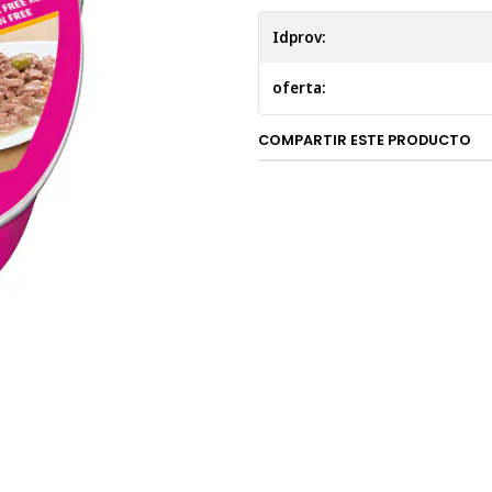
a tu gato todos los nutri
Idprov:
vitalidad óptimas.
Una textura irresistible
oferta:
aterciopelada crean una e
Un regalo de amor:
Cada
COMPARTIR ESTE PRODUCTO
amor y cuidado, para que 
Características:
Exquisito menú bañado en
Con trozos de pollo y ver
Sin azúcar añadida.
Libre de granos.
Sin la adición de colorante
Formato 85 gramos.
Ingredientes:
Carne y subproductos de pollo
zanahorias, leche y subproduct