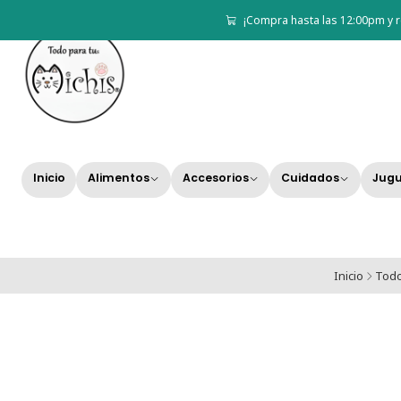
¡Compra hasta las 12:00pm y r
Inicio
Alimentos
Accesorios
Cuidados
Jugu
Inicio
Todo