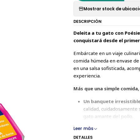
Mostrar stock de ubicac
DESCRIPCIÓN
Deleita a tu gato con Poésie
conquistará desde el prime
Embárcate en un viaje culinari
comida húmeda en envase de c
en una salsa sofisticada, aco
experiencia.
Más que una simple comida, 
Un banquete irresistible
calidad, cuidadosamente s
gato amante del pollo.
Una explosión de sabor 
Leer más
refinada crea una explosió
DETALLES
Una nutrición completa