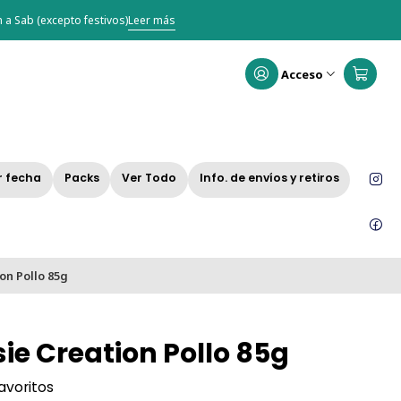
 a Sab (excepto festivos)
Leer más
Acceso
r fecha
Packs
Ver Todo
Info. de envíos y retiros
on Pollo 85g
sie Creation Pollo 85g
favoritos