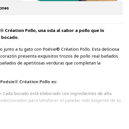
iones
® Création Pollo, una oda al sabor a pollo que lo
r bocado.
o junto a tu gato con Poésie® Création Pollo. Esta deliciosa
orazón presenta exquisitos trozos de pollo real bañados
mpañados de apetitosas verduras que completan la
Poésie® Création Pollo es:
:
Cada bocado está elaborado con ingredientes de alta
eleccionados para satisfacer el paladar más exigente de tu
a pollo:
La combinación de pollo real, verduras y una salsa
n de sabor a pollo que deleitará los sentidos de tu felino.
:
Poésie® Création Pollo está formulada para proporcionar