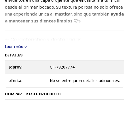
desde el primer bocado. Su textura porosa no solo ofrece
una experiencia única al masticar, sino que también
ayuda
a mantener sus dientes limpios
🦷✨
✨ Características destacadas
Leer más
🍗
Sabor a pollo con centro cremoso
: irresistible
DETALLES
para gatos de todas las edades.
😺
Textura dual
: crujiente por fuera y suave por
Idprov:
CF-79207774
dentro.
🦷
Ayuda al cuidado dental
gracias a su estructura
oferta:
No se entregaron detalles adicionales.
porosa.
🌿
Con ingredientes funcionales
como granada y
COMPARTIR ESTE PRODUCTO
arándanos.
📋 Composición
Harina de maíz, harina de papa, harina de arroz, aislado