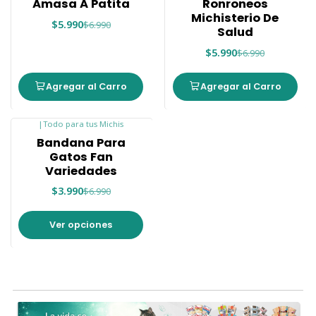
Amasa A Patita
Ronroneos
Michisterio De
$5.990
$6.990
Salud
$5.990
$6.990
Agregar al Carro
Agregar al Carro
|
Todo para tus Michis
-43%
Bandana Para
Gatos Fan
Variedades
$3.990
$6.990
Ver opciones