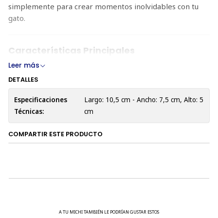
simplemente para crear momentos inolvidables con tu
gato.
Características Principales
Leer más
Diseño Icónico
: Inspirado en el legendario
superhéroe
Batman
, con detalles que capturan la
DETALLES
esencia del personaje.
Especificaciones
Largo: 10,5 cm - Ancho: 7,5 cm, Alto: 5
Material Ligero y Duradero
: Fabricada en
Técnicas:
cm
polipropileno resistente, garantiza un uso
prolongado sin incomodidad para tu mascota.
COMPARTIR ESTE PRODUCTO
Ajuste Ergonómico
: Diseñada específicamente para
gatos, la máscara cubre solo la mitad del rostro,
dejando las orejas y la parte inferior libres para
mayor comodidad y movimiento.
Fácil de Usar
: Se coloca rápidamente y se ajusta
perfectamente al rostro de tu gato.
A TU MICHI TAMBIÉN LE PODRÍAN GUSTAR ESTOS