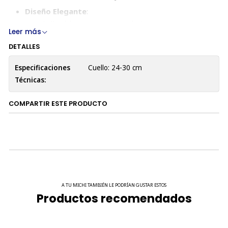
Diseño Elegante
:
Collar blanco con una corbata a rayas negras y
Leer más
blancas que aporta un toque profesional y
DETALLES
encantador.
Material Cómodo y Seguro
:
Especificaciones
Cuello: 24-30 cm
Fabricado en poliéster suave y ligero, ideal para
Técnicas:
el uso prolongado de tu gato sin molestias.
Ajuste Práctico
:
COMPARTIR ESTE PRODUCTO
Banda ajustable con velcro, diseñada para
adaptarse fácilmente a diferentes tamaños de
cuello.
Ligero y Funcional
:
Diseñado específicamente para gatos,
asegurando libertad de movimiento mientras
lucen elegantes.
A TU MICHI TAMBIÉN LE PODRÍAN GUSTAR ESTOS
Productos recomendados
Uso Ideal