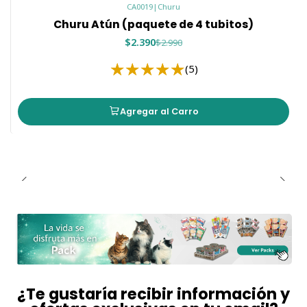
CA0019
|
Churu
Churu Atún (paquete de 4 tubitos)
$2.390
$2.990
(5)
Agregar al Carro
¿Te gustaría recibir información y