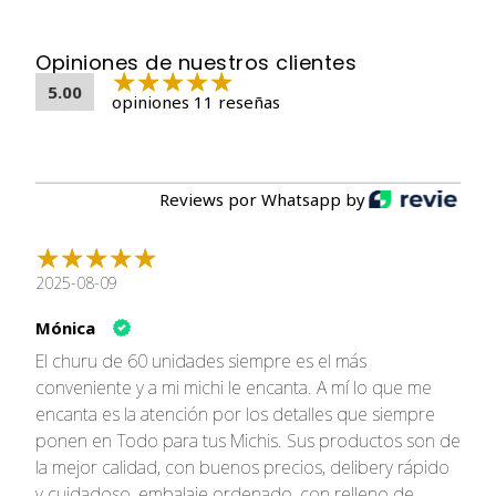
de té verde.
Beneficios: Rico en nutrientes que apoyan la
Opiniones de nuestros clientes
salud del sistema digestivo.
5.00
Churu Chicken with Cheese Recipe:
10 tubos
opiniones 11 reseñas
Ingredientes: Agua, pollo, queso, tapioca,
sabores naturales, sabor a pollo natural, goma
guar, taurina, suplemento de vitamina E, extracto
Reviews por Whatsapp by
de té verde.
Beneficios: Contiene calcio y proteínas de alta
calidad para huesos fuertes y músculos
2025-08-09
saludables.
Churu Chicken with Beef Recipe:
10 tubos
Mónica
El churu de 60 unidades siempre es el más
Ingredientes: Agua, pollo, almidón de tapioca,
conveniente y a mi michi le encanta. A mí lo que me
vacuno, sabores naturales, sabor natural a pollo,
encanta es la atención por los detalles que siempre
goma guar, suplemento de vitamina E, taurina,
ponen en Todo para tus Michis. Sus productos son de
extracto de té verde.
la mejor calidad, con buenos precios, delibery rápido
Beneficios: Aporta proteínas y nutrientes
y cuidadoso, embalaje ordenado, con relleno de