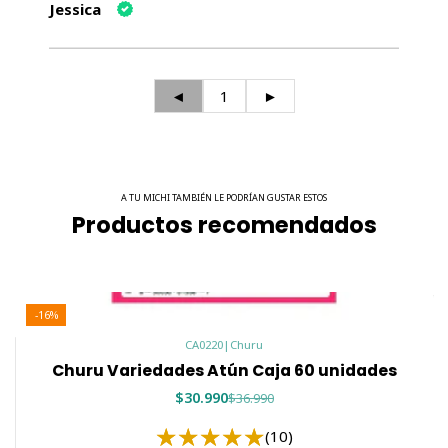
Jessica
◄
1
►
A TU MICHI TAMBIÉN LE PODRÍAN GUSTAR ESTOS
Productos recomendados
-16%
CA0220
|
Churu
Churu Variedades Atún Caja 60 unidades
$30.990
$36.990
(10)