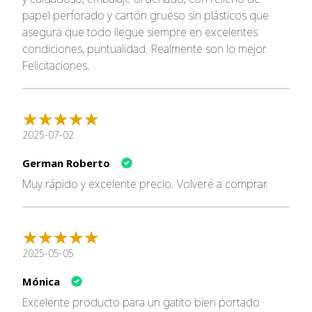
esenciales para mantener la vitalidad y el
papel perforado y cartón grueso sin plásticos que
bienestar general.
asegura que todo llegue siempre en excelentes
Churu Chicken with Salmon Recipe:
10 tubos
condiciones, puntualidad. Realmente son lo mejor.
Felicitaciones.
Ingredientes: Agua, pollo, almidón de tapioca,
salmón, sabores naturales, sabor natural de
ostión, goma guar, suplemento de vitamina E,
taurina, extracto de té verde.
Beneficios: Rico en ácidos grasos omega-3 para
2025-07-02
una piel saludable y pelaje brillante.
German Roberto
Churu Chicken with Cheese & Beef Recipe:
10 tubos
Muy rápido y excelente precio. Volveré a comprar.
Ingredientes: Agua, pollo, queso, almidón de
tapioca, vacuno, sabores naturales, sabor natural
a pollo, goma guar, suplemento de vitamina E,
taurina, extracto de té verde.
2025-05-05
Beneficios: Combinación de sabores que
promueve una alimentación variada y
Mónica
equilibrada.
Excelente producto para un gatito bien portado