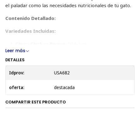
el paladar como las necesidades nutricionales de tu gato.
Contenido Detallado:
Variedades Incluidas:
Churu Chicken Recipe:
10 tubos
Leer más
Ingredientes: Agua, pollo, tapioca, sabores
DETALLES
naturales, sabor de ostión natural, goma guar,
taurina, suplemento de vitamina E, extracto de
Idprov:
USA682
té verde.
Beneficios: Proporciona proteínas magras
oferta:
destacada
esenciales para el desarrollo muscular y la
energía.
COMPARTIR ESTE PRODUCTO
Churu Chicken with Scallop Recipe:
10 tubos
Ingredientes: Agua, pollo, tapioca, ostión,
sabores naturales, sabor a ostión natural, goma
guar, taurina, suplemento de vitamina E, extracto