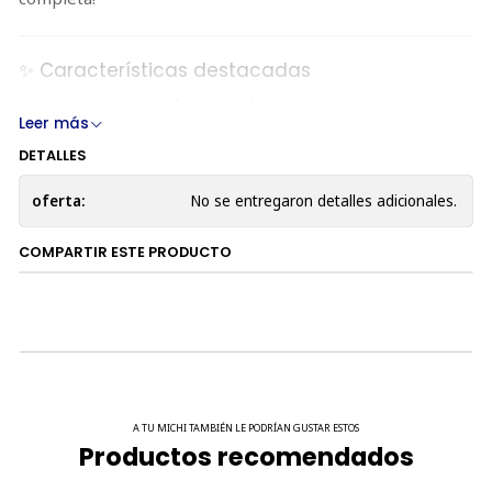
✨ Características destacadas
🐟 Con
atún salvaje y salmón
, más pollo de granja
Leer más
✅ Fórmula
completa y balanceada
con vitaminas y
DETALLES
minerales
💧
85% de humedad
, ideal para gatos con baja
oferta:
No se entregaron detalles adicionales.
ingesta de agua
🔥 Solo
11 kcal por tubo
, perfecto como snack
COMPARTIR ESTE PRODUCTO
saludable
🚫
Sin granos, carragenina, colorantes ni
conservantes
🤝 Ideal para alimentar desde la mano o para ocultar
medicamentos
A TU MICHI TAMBIÉN LE PODRÍAN GUSTAR ESTOS
🧾 Ingredientes
Productos recomendados
Agua, atún, pollo, almidón de tapioca, salmón, sabores