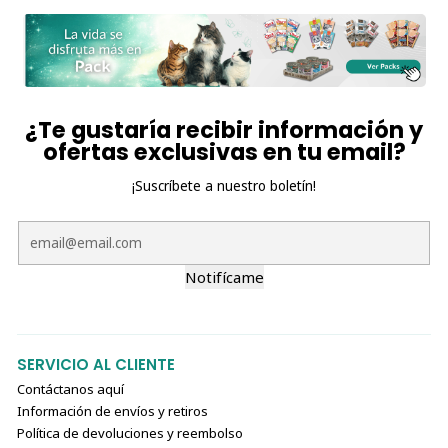
❄️ Almacenamiento
Refrigerar después de abrir y servir lo antes posible.
🥄
Churu Meal Topper Atún & Salmón
: el sabor marino,
¿Te gustaría recibir información y
la nutrición completa y la hidratación que tu michi merece.
ofertas exclusivas en tu email?
¡Ideal para gatos exigentes o con poca sed!
¡Suscríbete a nuestro boletín!
Notifícame
SERVICIO AL CLIENTE
Contáctanos aquí
Información de envíos y retiros
Política de devoluciones y reembolso