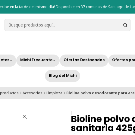
ecibe en la tarde del mismo día! Disponible en 37 comunas de Santiago de Lun
etes
Michi Frecuente
Ofertas Destacadas
Ofertas po
Blog del Michi
 productos
Accesorios
Limpieza
Bioline polvo desodorante para are
|
Bioline polvo
sanitaria 425