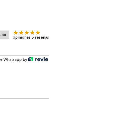
ecto desodorante?
El efecto desodorante puede durar
 del uso y la cantidad de gatos.
erantes?
Sí, este desodorante es compatible con todo tipo
omerantes.
5.00
opiniones 5 reseñas
ara arena sanitaria
es la elección perfecta para mantener
 libre de malos olores. Su fórmula efectiva y segura,
 uso, lo convierte en un producto imprescindible para todos
or Whatsapp by
 que los malos olores arruinen la armonía de tu hogar.
r Deodorant Powder hoy mismo!