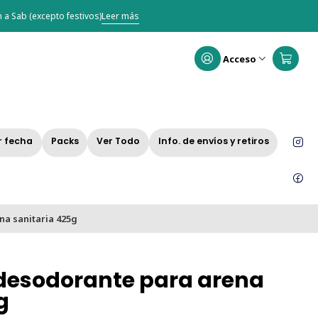
 a Sab (excepto festivos)
Leer más
Acceso
r fecha
Packs
Ver Todo
Info. de envíos y retiros
na sanitaria 425g
 desodorante para arena
g