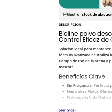
Mostrar stock de ubicac
DESCRIPCIÓN
Bioline polvo des
Control Eficaz de
Solución ideal para mantener 
fórmula avanzada neutraliza l
tiempo de uso de la arena y p
mascota.
Beneficios Clave
Sin Fragancia:
Perfecto pa
Neutraliza Malos Olores
Prolonga la Vida Útil de 
gatos.
Leer más