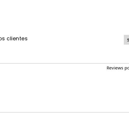
¿Cuánto tiempo dura el ef
hasta varios días, dependiendo
¿Funciona con arenas aglom
de arenas, incluyendo las agl
s clientes
Bioline polvo desodorante p
el arenero de tu gato limpio y
combinada con su facilidad de
Reviews p
los dueños de gatos. No dejes
¡Prueba el Bioline Cat Litte