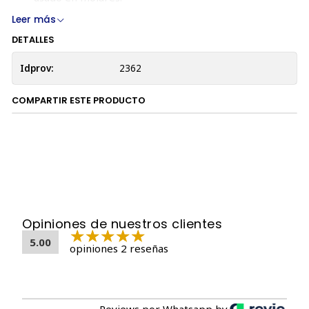
Leer más
INSTRUCCIONES DE USO:
DETALLES
Humedezca el cepillo que va a utilizar con agua antes
Idprov:
2362
de su uso.
Aplique pasta dental sobre el cepillo.
COMPARTIR ESTE PRODUCTO
Cepille los dientes y encías de su gato con
movimientos circulares.
RECOMNEDACIONES:
Si su gato sufre un problema bucal
crónico, consulte a su médico veterinario antes de usar el
producto.
No almacenar a temperaturas superiores a 25°C.
Opiniones de nuestros clientes
5.00
opiniones 2 reseñas
Reviews por Whatsapp by