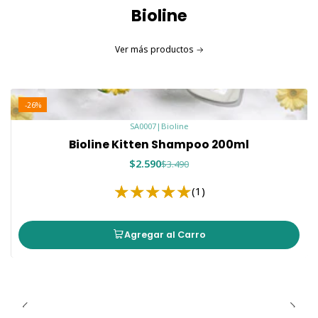
Bioline
Ver más productos
-26%
SA0007
|
Bioline
Bioline Kitten Shampoo 200ml
$2.590
$3.490
(1)
Agregar al Carro