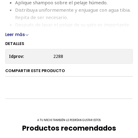
Aplique shampoo sobre el pelaje húmedo.
Distribuya uniformemente y enjuague con agua tibia.
Repita de ser necesario.
Después de lavar el pelaje de su gato es importante
secarlo y mantenerlo bien protegido de corrientes
Leer más
de aire.
DETALLES
CONTENIDO:
250 ml (8,5 fl oz)
Idprov:
2288
COMPARTIR ESTE PRODUCTO
A TU MICHI TAMBIÉN LE PODRÍAN GUSTAR ESTOS
Productos recomendados