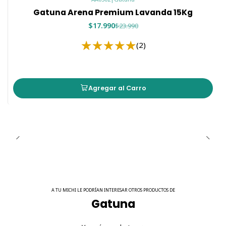
neutraliza los olores desagradables, sino que también
Gatuna Arena Premium Lavanda 15Kg
aporta una sensación de frescura y relajación en el
ambiente, beneficiando tanto a tu gato como a tu hogar.
$17.990
$23.990
Eficiencia en la Absorción y Aglomeración
(2)
La capacidad de absorción superior de esta arena asegura
que los líquidos se encapsulen rápidamente, evitando
malos olores y facilitando la limpieza diaria. La
Agregar al Carro
aglomeración rápida forma grumos sólidos que se pueden
retirar fácilmente, manteniendo el arenero en óptimas
condiciones.
Comodidad y Seguridad
Con su fórmula de bajo nivel de polvo, esta arena
premium reduce la cantidad de partículas que pueden
causar irritaciones respiratorias, asegurando un entorno
seguro y cómodo para tu gato.
A TU MICHI LE PODRÍAN INTERESAR OTROS PRODUCTOS DE
Gatuna
Tabla de Componentes
Componente
Descripción