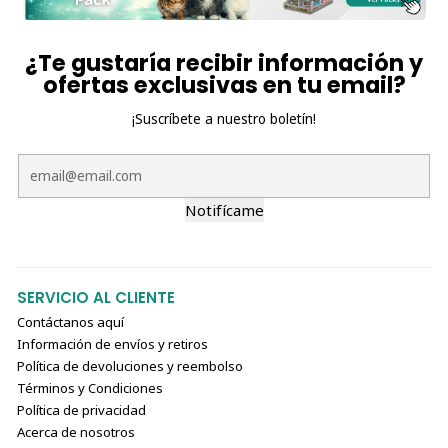
eliges una solución de calidad superior que garantiza la
frescura y limpieza del arenero de tu gato,
proporcionando un entorno acogedor y saludable.
¿Te gustaría recibir información y
ofertas exclusivas en tu email?
¡Suscríbete a nuestro boletín!
Notifícame
SERVICIO AL CLIENTE
Contáctanos aquí
Información de envíos y retiros
Política de devoluciones y reembolso
Términos y Condiciones
Política de privacidad
Acerca de nosotros