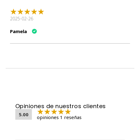
bienestar general.
Fácil Mantenimiento
: Facilita el mantenimiento
2025-02-26
regular del arenero, asegurando que tu gato siempre
tenga un lugar limpio y agradable para hacer sus
Pamela
necesidades.
Especificaciones del Producto
Característica
Descripción
Marca
Natures Miracle
Arena Absorvente Gatos Olores
Modelo
Fuertes
Peso
2 kg
Tipo
Arena aglomerante
Sí, fórmula especial para olores
Opiniones de nuestros clientes
Control de Olores
fuertes
5.00
opiniones 1 reseñas
Absorción
Alta capacidad de absorción
Textura
Suave para las patas
Uso
Areneros para gatos