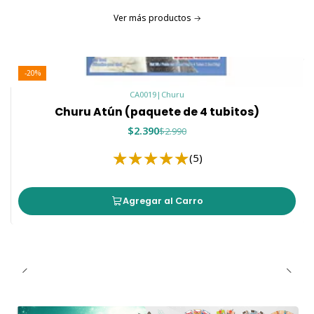
Ver más productos
-20%
CA0019
|
Churu
Churu Atún (paquete de 4 tubitos)
$2.390
$2.990
(5)
Agregar al Carro