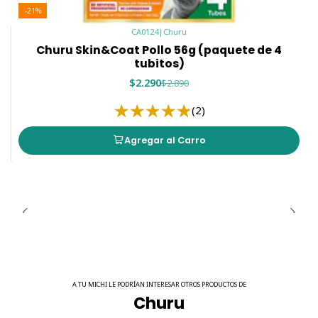
limpia y fresca diariamente y visita al veterinario
-21%
periódicamente para garantizar la buena salud de tu
CA0124
|
Churu
mascota.
Churu Skin&Coat Pollo 56g (paquete de 4
tubitos)
golosinas gato, inaba
$2.290
$2.890
(2)
Agregar al Carro
A TU MICHI LE PODRÍAN INTERESAR OTROS PRODUCTOS DE
Churu