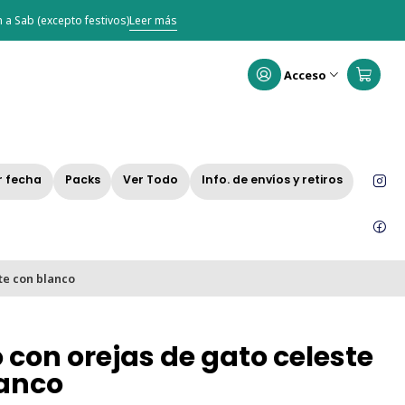
 a Sab (excepto festivos)
Leer más
Acceso
r fecha
Packs
Ver Todo
Info. de envíos y retiros
te con blanco
o con orejas de gato celeste
lanco