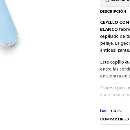
DESCRIPCIÓN
CEPILLO CON
BLANCO
fabri
cepillado de t
pelaje. La geo
antideslizante
Este cepillo c
entre las cerd
encuentra en s
Es ideal para 
que elimina pe
MEDIDAS:
Leer más
18 cm largo to
COMPARTIR ES