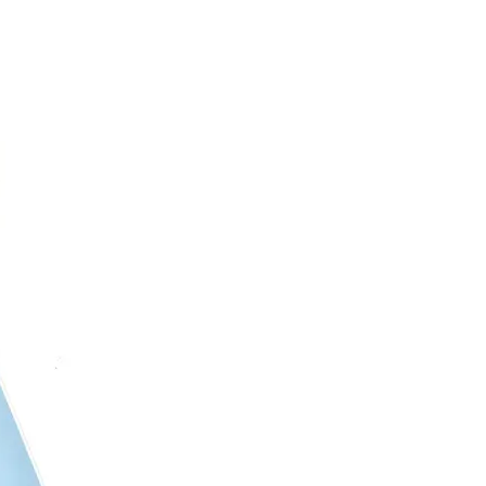
RECOMENDAC
Cepillar a tu 
relajarlo, por 
crecimiento, de
el pelo del ce
sécalo antes d