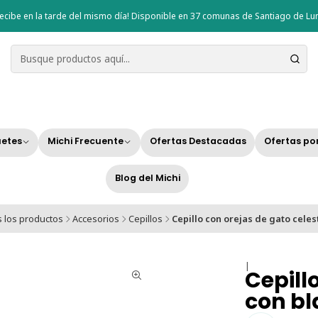
ecibe en la tarde del mismo día! Disponible en 37 comunas de Santiago de Lun
etes
Michi Frecuente
Ofertas Destacadas
Ofertas po
Blog del Michi
 los productos
Accesorios
Cepillos
Cepillo con orejas de gato celes
|
Cepill
con b