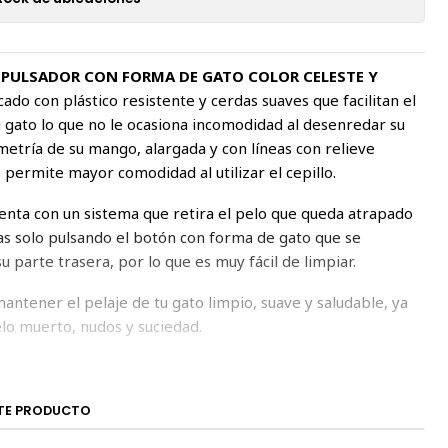
 PULSADOR CON FORMA DE GATO COLOR CELESTE Y
cado con plástico resistente y cerdas suaves que facilitan el
u gato lo que no le ocasiona incomodidad al desenredar su
metría de su mango, alargada y con líneas con relieve
, permite mayor comodidad al utilizar el cepillo.
uenta con un sistema que retira el pelo que queda atrapado
as solo pulsando el botón con forma de gato que se
u parte trasera, por lo que es muy fácil de limpiar.
mantener el pelaje de tu gato limpio, suave y saludable, ya
lo muerto, nudos y suciedad.
tal, 7 cm diámetro zona con cerdas
TE PRODUCTO