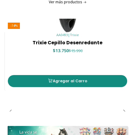
Ver más productos
-14%
AA0493
|
Trixie
Trixie Cepillo Desenredante
$13.750
$15.990
Agregar al Carro