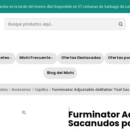
ecibe en la tarde del mismo día! Disponible en 37 comunas de Santiago de Lun
etes
Michi Frecuente
Ofertas Destacadas
Ofertas po
Blog del Michi
uctos
Accesorios
Cepillos
Furminator Adjustable deMatter Tool Sa
|
Furminator A
Sacanudos p