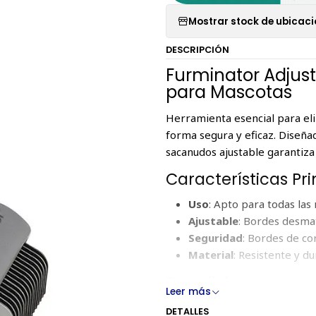
Mostrar stock de ubicac
DESCRIPCIÓN
Furminator Adjus
para Mascotas
Herramienta esencial para eli
forma segura y eficaz. Diseña
sacanudos ajustable garantiz
Características Pri
Uso
: Apto para todas las
Ajustable
: Bordes desmat
Seguridad
: Bordes de co
Material
: Resistente y d
Beneficios
Leer más
Comodidad
: Elimina el 
DETALLES