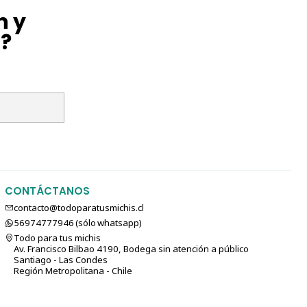
n y
l?
CONTÁCTANOS
contacto@todoparatusmichis.cl
56974777946 (sólo⁣⁣⁣⁣⁣​​​​​​​​​​​​​​​ whatsapp)
Todo para tus michis
Av. Francisco Bilbao 4190, Bodega sin atención a público
Santiago - Las Condes
Región Metropolitana - Chile