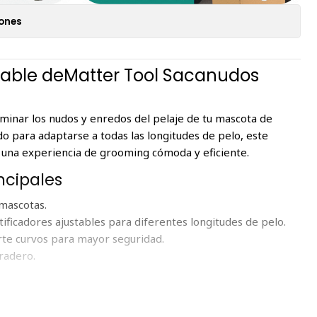
iones
table deMatter Tool Sacanudos
minar los nudos y enredos del pelaje de tu mascota de
do para adaptarse a todas las longitudes de pelo, este
a una experiencia de grooming cómoda y eficiente.
ncipales
 mascotas.
ificadores ajustables para diferentes longitudes de pelo.
rte curvos para mayor seguridad.
uradero.
pelo enmarañado sin causar molestias.