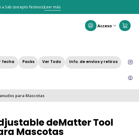
 a Sab (excepto festivos)
Leer más
Acceso
r fecha
Packs
Ver Todo
Info. de envíos y retiros
canudos para Mascotas
djustable deMatter Tool
ara Mascotas