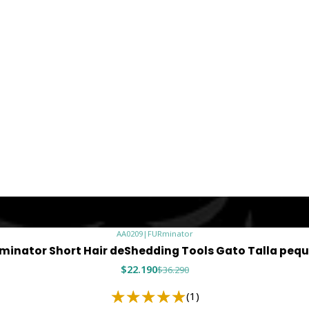
AA0209
|
FURminator
minator Short Hair deShedding Tools Gato Talla peq
$22.190
$36.290
(1)