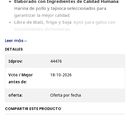
Elaborado con Ingredientes de Calidad Humana
:
Harina de pollo y tapioca seleccionados para
garantizar la mejor calidad.
Libre de Maíz, Trigo y Soja
: Apto para gatos con
sensibilidades alimentarias.
Exterior Crujiente y No Graso
: No se pega a los
Leer más
dedos y facilita la limpieza.
DETALLES
Rico en Carne de Alta Calidad
: Contiene pollo, una
fuente de proteínas y aminoácidos esenciales.
Idprov:
44476
Fortificado con Taurina
: Esencial para la salud ocular
y cardíaca de tu gato.
Vcto / Mejor
18-10-2026
Ingredientes:
antes de:
Harina de pollo
oferta:
Oferta por fecha
Tapioca
Aroma natural de ave
COMPARTIR ESTE PRODUCTO
Melaza de caña
Levadura seca
Aceite de oliva (conservado con tocoferoles mixtos)