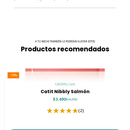
A TU MICHI TAMBIÉN LE PODRÍAN GUSTAR ESTOS
Productos recomendados
-19%
CA0399
|
Catit
Catit Nibbly Salmón
$3.490
$4.290
(2)