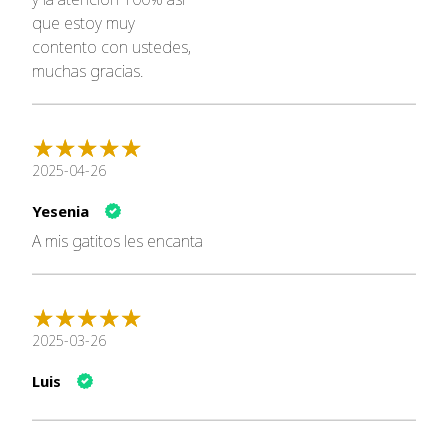
que estoy muy
Cada bocado crujiente está lleno de sabor y cuidado para
contento con ustedes,
mantener a tu felino saludable y feliz.
muchas gracias.
2025-04-26
Yesenia
A mis gatitos les encanta
2025-03-26
Luis