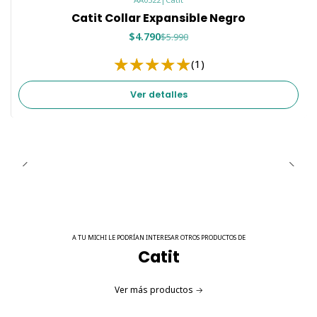
accesorios de sus mascotas. Su tejido de nylon
Catit Collar Expansible Negro
proporciona una solución segura y duradera para tu gato.
$4.790
$5.990
(1)
Ver detalles
A TU MICHI LE PODRÍAN INTERESAR OTROS PRODUCTOS DE
Catit
Ver más productos