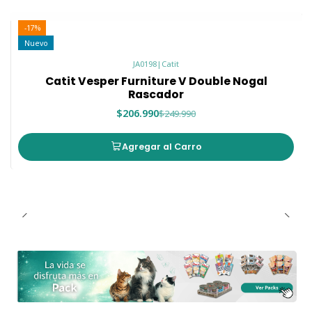
-17%
Nuevo
JA0198
|
Catit
Catit Vesper Furniture V Double Nogal
Rascador
$206.990
$249.990
Agregar al Carro