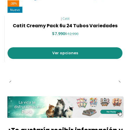
-38%
Nuevo
|
Catit
Catit Creamy Pack 6u 24 Tubos Variedades
$7.990
$12.990
Ver opciones