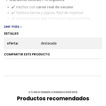
✔️ Hechos con
carne real de vacuno
✔️ Textura tierna y jugosa, fácil de masticar
✔️ Aroma natural que estimula el apetito felino
✔️ Altamente proteicos y sin aditivos innecesarios
Leer más
✔️ Puedes partirlos según el tamaño o apetito de tu
DETALLES
gato
oferta:
destacada
🧾 Composición
COMPARTIR ESTE PRODUCTO
Vacuno
Subproductos vegetales
Minerales
📊 Análisis Garantizado
Componente
%
A TU MICHI TAMBIÉN LE PODRÍAN GUSTAR ESTOS
Productos recomendados
Proteína cruda
21%
Grasa cruda
8%