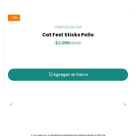
Fibra cruda
0.2%
Ceniza cruda
4%
-19%
Humedad
21%
CA0519
|
Cat Fest
Cat Fest Sticks Pollo
📦 Contenido
$2.090
$2.590
45 gramos por empaque (aproximadamente 10
sticks)
Agregar al Carro
💡 Recomendaciones
Ofrecer como snack o recompensa.
Proporcionar siempre agua fresca disponible.
Conservar en un lugar fresco y seco.
🎁
Cat Fest Sticks de Vacuno:
el snack perfecto para
mantener feliz a tu pequeño carnívoro.
A TU MICHI LE PODRÍAN INTERESAR OTROS PRODUCTOS DE