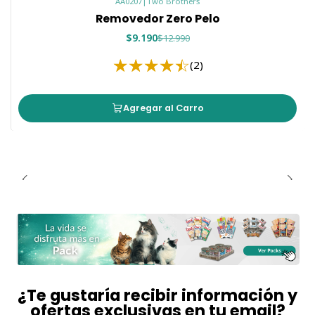
AA0207
|
Two Brothers
Removedor Zero Pelo
$9.190
$12.990
(2)
Agregar al Carro
¿Te gustaría recibir información y
ofertas exclusivas en tu email?