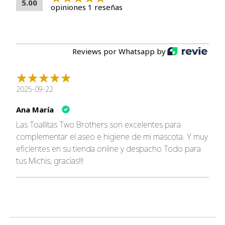
5.00
Desodorante
: Deja un aroma fresco y natural.
opiniones 1 reseñas
Hidratante
: Mantiene la piel y el pelaje de tu
mascota hidratados.
Calmante
: Alivia irritaciones y calma la piel.
Reviews por Whatsapp by
Detalles del Producto
Información del Producto
2025-09-22
Contenido por Envase
: 40 Toallitas de 20 x 30 cm.
Libre de Alcohol
: No reseca la piel.
Ana María
Libre de Parabenos
: Sin conservantes químicos
Las Toallitas Two Brothers son excelentes para
dañinos.
complementar el aseo e higiene de mi mascota. Y muy
Libre de Fragancias Artificiales
: No causa irritación.
eficientes en su tienda online y despacho Todo para
Libre de Jabón
: No interfiere con tratamientos
tus Michis, gracias!!!
antipulgas o garrapatas.
Libre de Crueldad
: No testeado en animales.
Modo de Uso
Uso Diario
: Recomendado después de cada paseo o
cuando sea necesario.