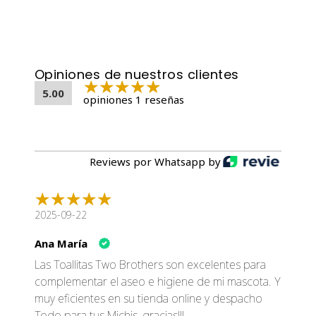
Aplicación Segura
: Limpie las patas o el área
afectada y deje secar. Seguro para usar alrededor de
los ojos y las orejas.
Código del Producto
Opiniones de nuestros clientes
CÓDIGO
: TBSAN02
5.00
opiniones 1 reseñas
Tabla de Ingredientes
Ingrediente
Propiedades
Cloruro de Benzalconio
Agente antibacteriano.
Reviews por Whatsapp by
Efectivo contra bacterias
Cloruro de Didecyldimonium
y gérmenes.
Alkyl Dimethyl Ethylbenzyl
2025-09-22
Desinfectante.
Ammonium Chloride
Ana María
Avena Sativa
Calmante, nutritivo.
Las Toallitas Two Brothers son excelentes para
Aloe Vera
Hidratante, curativo.
complementar el aseo e higiene de mi mascota. Y
Glicerina
Hidratante natural.
muy eficientes en su tienda online y despacho
Humectante,
Propilenglicol
Todo para tus Michis, gracias!!!