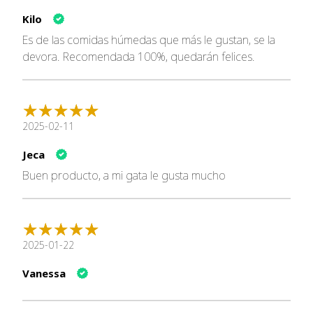
Reducir el riesgo de sobrepeso, gracias a su
Kilo
formulación balanceada y rica en proteínas.
Es de las comidas húmedas que más le gustan, se la
Análisis Nutricional
devora. Recomendada 100%, quedarán felices.
Nutriente
Contenido
Proteínas
10%
Aceites y Grasas Crudas
3.5%
2025-02-11
Cenizas Crudas
1.5%
Fibras Crudas
2%
Jeca
Humedad
82%
Buen producto, a mi gata le gusta mucho
Calcio
0.2%
Fósforo
0.18%
Detalles Nutricionales
Proteínas (10%)
: Esenciales para la regeneración
2025-01-22
celular y el mantenimiento muscular.
Vanessa
Aceites y Grasas Crudas (3.5%)
: Proveen energía y
ayudan en la absorción de vitaminas liposolubles.
Cenizas Crudas (1.5%)
: Indicador del contenido