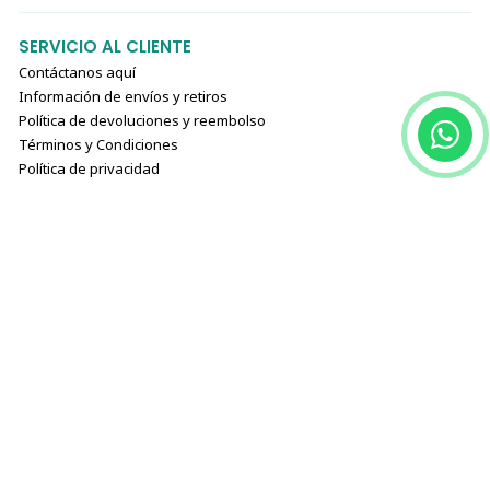
SERVICIO AL CLIENTE
Contáctanos aquí
Información de envíos y retiros
Política de devoluciones y reembolso
Términos y Condiciones
Política de privacidad
Acerca de nosotros
CATEGORIAS PRINCIPALES
Alimentos
Accesorios
Arena Sanitaria
Cuidados
Juguetes
Blog del Michi
Programa Compra Automática Michi Frecuente
CONTÁCTANOS
contacto@todoparatusmichis.cl