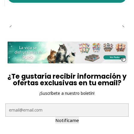
de tu gato. Sirve a temperatura ambiente y siempre
ofrece agua fresca. Conservar refrigerado una vez
abierto y consumir en 24 horas.
🎁
¡Elige tu combinación favorita y regálale a tu michi
una alimentación saludable, sabrosa y adecuada para
su etapa de vida!
¿Te gustaría recibir información y
ofertas exclusivas en tu email?
¡Suscríbete a nuestro boletín!
Notifícame