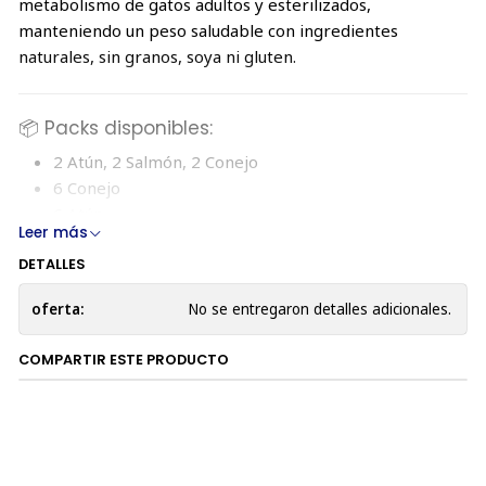
metabolismo de gatos adultos y esterilizados,
manteniendo un peso saludable con ingredientes
naturales, sin granos, soya ni gluten.
📦 Packs disponibles:
2 Atún, 2 Salmón, 2 Conejo
6 Conejo
6 Atún
Leer más
6 Salmón
DETALLES
🐟 Piper Cat Sterilized Atún 185g
oferta:
No se entregaron detalles adicionales.
Ideal para gatos esterilizados que necesitan proteínas de
COMPARTIR ESTE PRODUCTO
alta calidad con bajo contenido graso. El atún es fuente
natural de ácidos grasos esenciales para un metabolismo
sano.
Ingredientes: