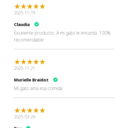
para ser apto para gatos de todas las edades, desde
gatitos hasta adultos.
2025-11-19
¿Contiene conservantes artificiales?
No, utilizamos solo
Claudia
ingredientes naturales y no añadimos conservantes
Excelente producto. A mi gato le encanta. 100%
artificiales.
recomendable.
Por Qué Elegir BewiCat
Elegir
BewiCat Latas Meatinis Rico en Venado
es optar
por una nutrición premium, diseñada específicamente
2025-11-21
para satisfacer las necesidades dietéticas de tu gato. Cada
lata está elaborada con dedicación y compromiso con la
Murielle Braidot
calidad, garantizando que tu gato reciba lo mejor en cada
Mi gato ama esa comida
comida.
2025-03-26