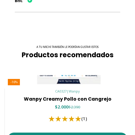
Bnc
A TU MICHI TAMBIÉN LE PODRÍAN GUSTAR ESTOS
Productos recomendados
-16%
CA0327
|
Wanpy
Wanpy Creamy Pollo con Cangrejo
$2.000
$2.390
(1)