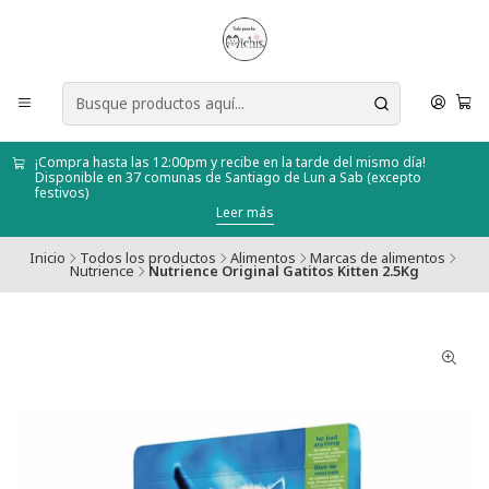
¡Compra hasta las 12:00pm y recibe en la tarde del mismo día!
Disponible en 37 comunas de Santiago de Lun a Sab (excepto
festivos)
Leer más
Inicio
Todos los productos
Alimentos
Marcas de alimentos
Nutrience
Nutrience Original Gatitos Kitten 2.5Kg