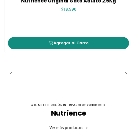
Nutrience Original Gato Adulto 2.5Kg
ácido fólico], minerales [óxido de zinc, proteinato de zinc,
proteinato de hierro, sulfato ferroso, proteinato de
$19.990
cobre, sulfato de cobre, proteinato de manganeso, óxido
de manganeso, iodato de calcio, selenito de sodio],
cloruro de potasio, DL-metionina, lecitina, taurina,
extracto de raíz de achicoria, cloruro de colina, extracto
Agregar al Carro
de levadura, L-lisina, sal, extracto de yuca schidigera.
COMPONENTES:
A TU MICHI LE PODRÍAN INTERESAR OTROS PRODUCTOS DE
Nutrience
Ver más productos