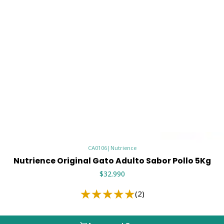
CONTENIDO:
2.5 Kg
RECOMENDACIONES:
La cant
tamaño, edad, nivel de activi
Si le va a dar a su gato 
transición poco a poco a
de 25% de Nutrience y 75
proporciones en los próx
Nutrience y la disminució
CA0106
|
Nutrience
Nutrience Original Gato Adulto Sabor Pollo 5Kg
$32.990
(2)