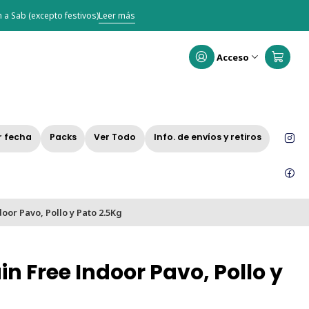
 a Sab (excepto festivos)
Leer más
Acceso
r fecha
Packs
Ver Todo
Info. de envíos y retiros
oor Pavo, Pollo y Pato 2.5Kg
n Free Indoor Pavo, Pollo y