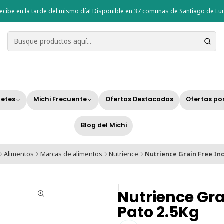
ecibe en la tarde del mismo día! Disponible en 37 comunas de Santiago de Lun
etes
Michi Frecuente
Ofertas Destacadas
Ofertas po
Blog del Michi
Alimentos
Marcas de alimentos
Nutrience
Nutrience Grain Free Ind
|
Nutrience Grai
Pato 2.5Kg