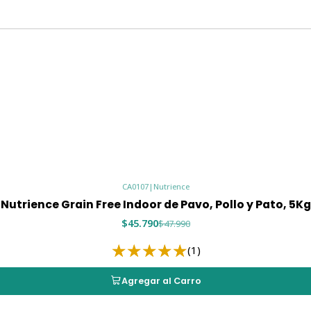
CA0107
|
Nutrience
Nutrience Grain Free Indoor de Pavo, Pollo y Pato, 5Kg
$45.790
$47.990
(1)
Agregar al Carro