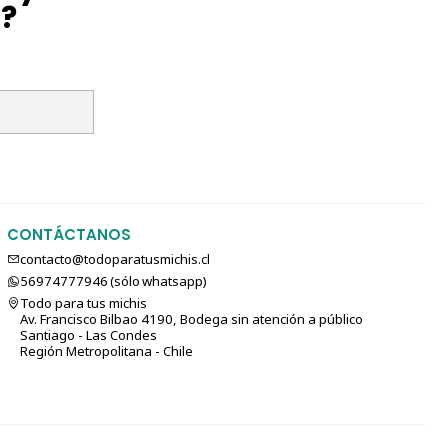
l?
CONTÁCTANOS
contacto@todoparatusmichis.cl
56974777946 (sólo⁣⁣⁣⁣⁣​​​​​​​​​​​​​​​ whatsapp)
Todo para tus michis
Av. Francisco Bilbao 4190, Bodega sin atención a público
Santiago - Las Condes
Región Metropolitana - Chile