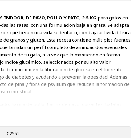
 INDOOR, DE PAVO, POLLO Y PATO, 2.5 KG
para gatos en
todas las razas, con una formulación baja en grasa. Se adapta
ior que tienen una vida sedentaria, con baja actividad física
e de granos y gluten. Esta receta contiene múltiples fuentes
ue brindan un perfil completo de aminoácidos esenciales
cimiento de su gato, a la vez que lo mantienen en forma.
o índice glucémico, seleccionados por su alto valor
 la disminución en la liberación de glucosa en el torrente
go de diabetes y ayudando a prevenir la obesidad. Además,
acto de piña y fibra de psyllium que reducen la formación de
nsito intestinal.
do, harina de pollo, harina de pavo, guisantes, batatas,
ada al sol, fibra de guisante, tapioca, pato deshuesado, pollo
or de pollo natural, grasa de pollo (conservada con
 pollo, psyllium, aceite de salmón (fuente de DHA), aceite
zanahorias, espinacas, brócoli, manzanas, peras, arándanos,
C2551