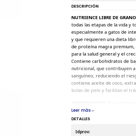
DESCRIPCIÓN
NUTRIENCE LIBRE DE GRANOS
todas las etapas de la vida y 
especialmente a gatos de inter
y que requieren una dieta libr
de proteína magra premium, q
para la salud general y el cre
Contiene carbohidratos de baj
nutricional, que contribuyen a
sanguíneo, reduciendo el ries
contiene aceite de coco, extr
bolas de pelo y facilitan el trá
INGREDIENTES:
Pavo deshuesa
lentejas, harina de alfalfa cur
Leer más
deshuesado, huevo entero, sab
DETALLES
tocoferoles mixtos), hígado de
de coco, calabaza, calabaza, 
Idprov: