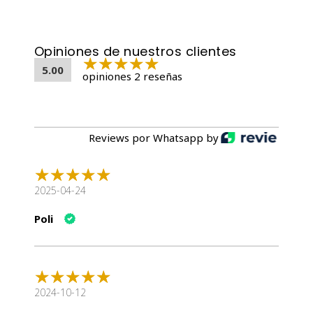
Tabla Nutricional
Componente
Valor
Opiniones de nuestros clientes
Proteína Cruda
36%
5.00
(mín)
opiniones 2 reseñas
Grasa Cruda
18%
(mín)
Fibra Cruda
4%
Reviews por Whatsapp by
(máx)
Humedad (máx)
10%
EPA (mín)
0.15%
2025-04-24
DHA (mín)
0.2%
Calcio (mín)
1.7%
Poli
Fósforo (mín)
1.1%
Magnesio (mín)
0.1%
Taurina (mín)
0.1%
Ácidos grasos
2024-10-12
0.9%
Omega-3 (mín)