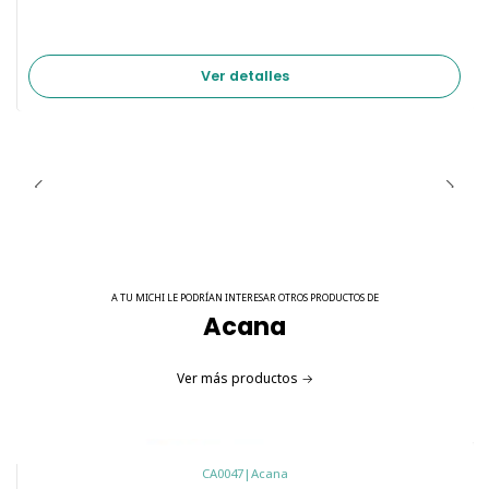
asegurar que tu gatito reciba la mejor nutrición durante
su crecimiento. Con ingredientes frescos y crudos, y una
fórmula diseñada para apoyar el desarrollo integral de tu
Ver detalles
gatito, este alimento le proporcionará todo lo que
necesita para prosperar. ¡Ordena hoy y observa cómo tu
gatito florece con Acana First Feast!
A TU MICHI LE PODRÍAN INTERESAR OTROS PRODUCTOS DE
Acana
Ver más productos
CA0047
|
Acana