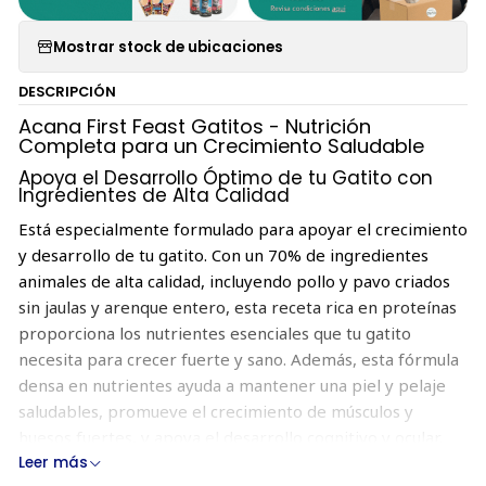
Mostrar stock de ubicaciones
DESCRIPCIÓN
Acana First Feast Gatitos - Nutrición
Completa para un Crecimiento Saludable
Apoya el Desarrollo Óptimo de tu Gatito con
Ingredientes de Alta Calidad
Está especialmente formulado para apoyar el crecimiento
y desarrollo de tu gatito. Con un 70% de ingredientes
animales de alta calidad, incluyendo pollo y pavo criados
sin jaulas y arenque entero, esta receta rica en proteínas
proporciona los nutrientes esenciales que tu gatito
necesita para crecer fuerte y sano. Además, esta fórmula
densa en nutrientes ayuda a mantener una piel y pelaje
saludables, promueve el crecimiento de músculos y
huesos fuertes, y apoya el desarrollo cognitivo y ocular.
Leer más
Alimenta a tu gatito con una receta diseñada para