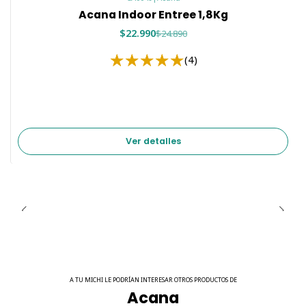
Acana Indoor Entree 1,8Kg
(mín): 0.1% - DHA (mín): 0.2% - Magnesio (mín): 0.1% -
Taurina (mín): 0.1% - Omega-3 (mín): 0.5% - Omega-6
$22.990
$24.890
(mín): 2.0%.
(4)
digestivo
Ver detalles
A TU MICHI LE PODRÍAN INTERESAR OTROS PRODUCTOS DE
Acana