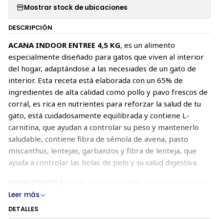
Mostrar stock de ubicaciones
DESCRIPCIÓN
ACANA INDOOR ENTREE 4,5 KG
, es un alimento
especialmente diseñado para gatos que viven al interior
del hogar, adaptándose a las necesiades de un gato de
interior. Esta receta está elaborada con un 65% de
ingredientes de alta calidad como pollo y pavo frescos de
corral, es rica en nutrientes para reforzar la salud de tu
gato, está cuidadosamente equilibrada y contiene L-
carnitina, que ayudan a controlar su peso y mantenerlo
saludable, contiene fibra de sémola de avena, pasto
miscanthus, lentejas, garbanzos y fibra de lenteja, que
ayuda a controlar las bolas de pelo y su salud digestiva.
INGREDIENTES:
Pollo, harina de pollo, harina de arenque,
avena integral, guisantes enteros, grasa de pollo, hierba
Leer más
miscanthus molida, pavo, lentejas verdes enteras,
DETALLES
garbanzos enteros, arenque entero, sabor natural de