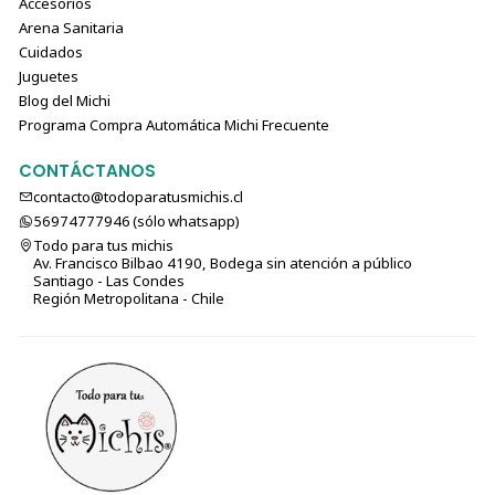
Accesorios
y una fórmula diseñada para satisfacer el paladar de tu
Arena Sanitaria
felino, este alimento le proporcionará todo lo que
Cuidados
necesita para prosperar. ¡Ordena hoy y observa cómo tu
Juguetes
gato disfruta del sabor y los beneficios de Acana Bountiful
Blog del Michi
Catch!
Programa Compra Automática Michi Frecuente
CONTÁCTANOS
contacto@todoparatusmichis.cl
56974777946 (sólo⁣⁣⁣⁣⁣​​​​​​​​​​​​​​​ whatsapp)
Todo para tus michis
Av. Francisco Bilbao 4190, Bodega sin atención a público
Santiago - Las Condes
Región Metropolitana - Chile