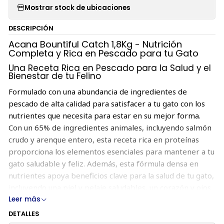
Mostrar stock de ubicaciones
DESCRIPCIÓN
Acana Bountiful Catch 1,8Kg - Nutrición
Completa y Rica en Pescado para tu Gato
Una Receta Rica en Pescado para la Salud y el
Bienestar de tu Felino
Formulado con una abundancia de ingredientes de
pescado de alta calidad para satisfacer a tu gato con los
nutrientes que necesita para estar en su mejor forma.
Con un 65% de ingredientes animales, incluyendo salmón
crudo y arenque entero, esta receta rica en proteínas
proporciona los elementos esenciales para mantener a tu
gato saludable y feliz. Además, esta fórmula densa en
nutrientes apoya beneficios clave para la salud de tu gato,
incluyendo una piel y pelaje saludables, un corazón y ojos
Leer más
sanos, y una digestión óptima. Alimenta a tu felino con una
receta rica en pescado diseñada para mantenerlo en su
DETALLES
mejor estado con
Acana Bountiful Catch
.