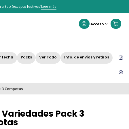
 a Sab (excepto festivos)
Leer más
Acceso
r fecha
Packs
Ver Todo
Info. de envíos y retiros
k 3 Compotas
 Variedades Pack 3
otas