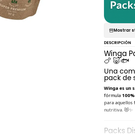
Mostrar s
DESCRIPCIÓN
Winga P
🍗 🐷🐟
Una combi
pack de 
Winga es un 
fórmula
100% 
para aquellos 
nutritiva. 😻✨
Packs Di