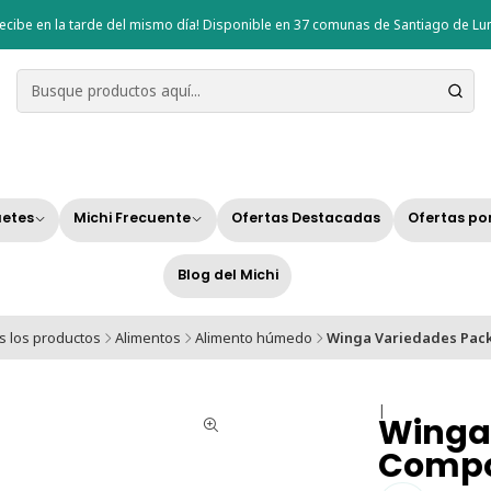
ecibe en la tarde del mismo día! Disponible en 37 comunas de Santiago de Lun
etes
Michi Frecuente
Ofertas Destacadas
Ofertas po
Blog del Michi
 los productos
Alimentos
Alimento húmedo
Winga Variedades Pac
|
Winga
Comp