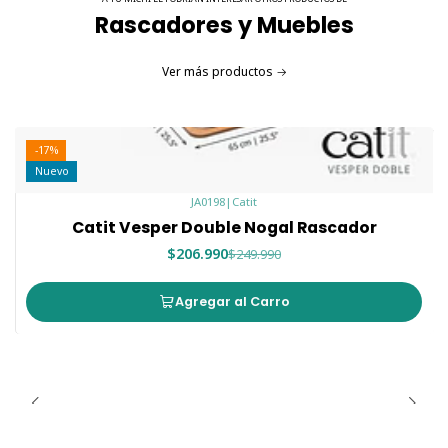
Rascadores y Muebles
Ver más productos
-17%
Nuevo
JA0198
|
Catit
Catit Vesper Double Nogal Rascador
$206.990
$249.990
Agregar al Carro