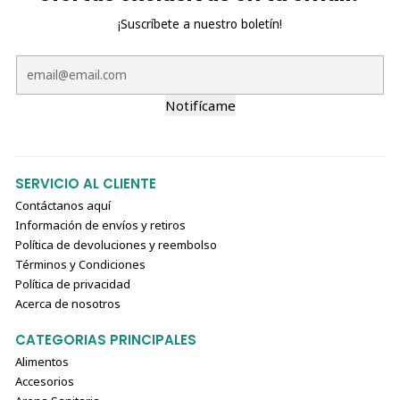
desgastado para asegurar que siga siendo efectivo.
¡Suscríbete a nuestro boletín!
Con el
Rascador de Cartón Ondulado con Flores Verdes
y Catnip
, tu gato disfrutará de un espacio personal para
Notifícame
jugar, rascar y relajarse, mientras tú proteges tus
muebles y mantienes un ambiente armonioso en casa. ¡Un
accesorio práctico, divertido y decorativo para consentir a
tu felino favorito! 🐱✨
SERVICIO AL CLIENTE
Contáctanos aquí
Información de envíos y retiros
Política de devoluciones y reembolso
Términos y Condiciones
Política de privacidad
Acerca de nosotros
CATEGORIAS PRINCIPALES
Alimentos
Accesorios