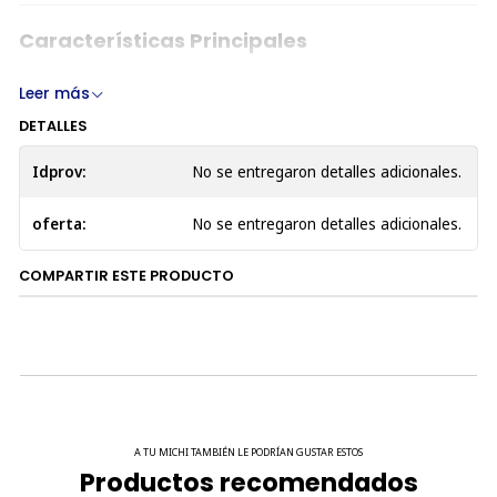
Características Principales
Hierba gatera orgánica
: Relleno con hierba gatera
Leer más
orgánica certificada por la
USDA
, cultivada en
DETALLES
Washington.
Diseño interactivo
: Texturas y formas festivas que
Idprov:
No se entregaron detalles adicionales.
mantienen a tu gato entretenido.
Alta durabilidad
: Exterior de doble capa y bordes
oferta:
No se entregaron detalles adicionales.
con doble costura para resistir largas sesiones de
juego.
COMPARTIR ESTE PRODUCTO
Relleno ecológico PlanetFill®
: Fabricado al 100 %
con botellas de plástico recicladas postconsumo,
certificado por su seguridad.
Fácil mantenimiento
: Lavable a máquina y apto para
secadora (retirando la hierba gatera).
Seguro y no tóxico
: Tintes libres de AZO para
mayor tranquilidad.
A TU MICHI TAMBIÉN LE PODRÍAN GUSTAR ESTOS
Productos recomendados