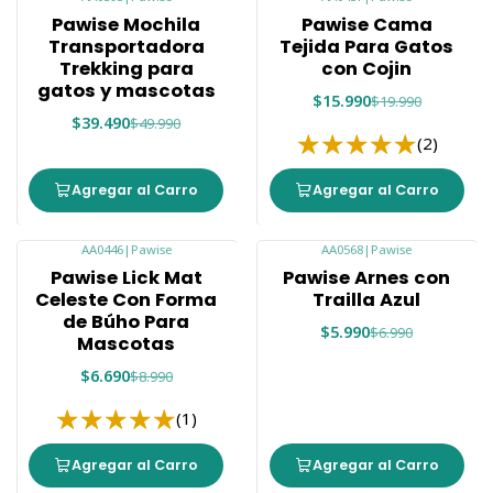
-21%
-20%
Pawise Mochila
Pawise Cama
Transportadora
Tejida Para Gatos
Trekking para
con Cojin
gatos y mascotas
$15.990
$19.990
$39.490
$49.990
(2)
Agregar al Carro
Agregar al Carro
AA0446
|
Pawise
AA0568
|
Pawise
-26%
-14%
Pawise Lick Mat
Pawise Arnes con
Celeste Con Forma
Trailla Azul
de Búho Para
$5.990
$6.990
Mascotas
$6.690
$8.990
(1)
Agregar al Carro
Agregar al Carro