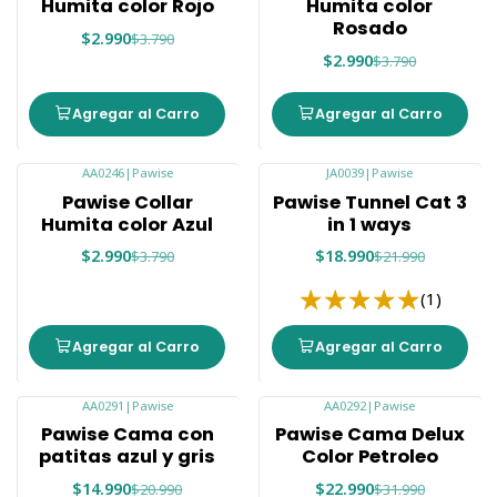
Humita color Rojo
Humita color
Rosado
$2.990
$3.790
$2.990
$3.790
Agregar al Carro
Agregar al Carro
AA0246
|
Pawise
JA0039
|
Pawise
-21%
-14%
Pawise Collar
Pawise Tunnel Cat 3
Humita color Azul
in 1 ways
$2.990
$18.990
$3.790
$21.990
(1)
Agregar al Carro
Agregar al Carro
AA0291
|
Pawise
AA0292
|
Pawise
-29%
-28%
Pawise Cama con
Pawise Cama Delux
patitas azul y gris
Color Petroleo
$14.990
$22.990
$20.990
$31.990