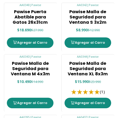
AA0340
|
Pawise
AA0342
|
Pawise
-33%
-31%
Pawise Puerta
Pawise Malla de
Abatible para
Seguridad para
Gatos 26x31cm
Ventana S 3x2m
$18.690
$8.990
$27.990
$12.990
Agregar al Carro
Agregar al Carro
AA0343
|
Pawise
AA0344
|
Pawise
-30%
-33%
Pawise Malla de
Pawise Malla de
Seguridad para
Seguridad para
Ventana M 4x3m
Ventana XL 8x3m
$10.490
$15.990
$14.990
$23.990
(1)
Agregar al Carro
Agregar al Carro
AA0395
|
Pawise
AA0437
|
Pawise