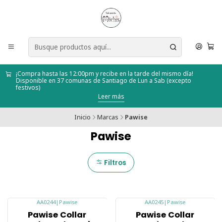
¡Compra hasta las 12:00pm y recibe en la tarde del mismo día!
Disponible en 37 comunas de Santiago de Lun a Sab (excepto
festivos)
Leer más
Inicio
Marcas
Pawise
Pawise
Filtros
AA0244
|
Pawise
AA0245
|
Pawise
-21%
-21%
Pawise Collar
Pawise Collar