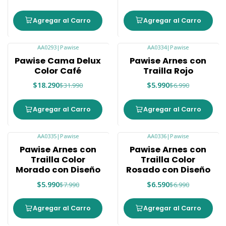
Agregar al Carro
Agregar al Carro
AA0293
|
Pawise
AA0334
|
Pawise
-43%
-14%
Pawise Cama Delux
Pawise Arnes con
Color Café
Trailla Rojo
$18.290
$5.990
$31.990
$6.990
Agregar al Carro
Agregar al Carro
AA0335
|
Pawise
AA0336
|
Pawise
-25%
-6%
Pawise Arnes con
Pawise Arnes con
Trailla Color
Trailla Color
Morado con Diseño
Rosado con Diseño
$5.990
$6.590
$7.990
$6.990
Agregar al Carro
Agregar al Carro