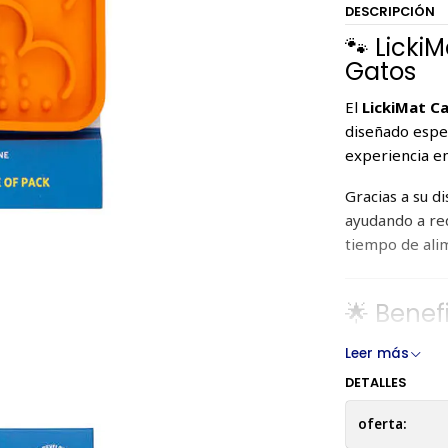
DESCRIPCIÓN
🐾 Licki
Gatos
El
LickiMat C
diseñado espe
experiencia en
Gracias a su d
ayudando a red
tiempo de ali
🌟 Benef
🐌
Alimen
Leer más
mejora la
DETALLES
😌
Efecto
a tu gato
oferta:
💧
Zona d