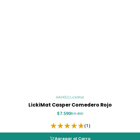
Gatos ans
Michis de
Complemen
Tutores q
Convierte cad
Catster
🐾✨
Tu gato comer
AA0432
|
LickiMat
LickiMat Casper Comedero Rojo
$7.590
$9.490
(1)
Agregar al Carro