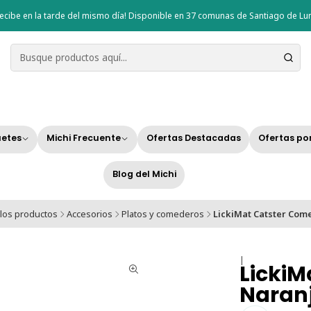
ecibe en la tarde del mismo día! Disponible en 37 comunas de Santiago de Lun
etes
Michi Frecuente
Ofertas Destacadas
Ofertas po
Blog del Michi
los productos
Accesorios
Platos y comederos
LickiMat Catster Com
|
LickiM
Naran