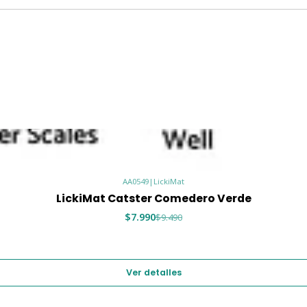
📏 Espec
Característic
Dimensiones
Material
Uso
Seguridad
Compatibilida
⚠️ Reco
AA0549
|
LickiMat
LickiMat Catster Comedero Verde
Supervisar
$7.990
$9.490
No es un 
Ideal int
Ver detalles
💚 Ideal