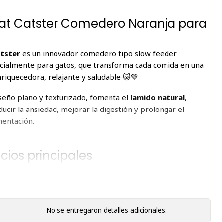
Mat Catster Comedero Naranja para
atster
es un innovador comedero tipo slow feeder
cialmente para gatos, que transforma cada comida en una
riquecedora, relajante y saludable 🐱💚
iseño plano y texturizado, fomenta el
lamido natural
,
ucir la ansiedad, mejorar la digestión y prolongar el
mentación.
icios principales
tación lenta y saludable
: reduce la ansiedad por comida y
 digestión
 calmante
: el lamido libera endorfinas que ayudan a relajar
No se entregaron detalles adicionales.
e hidratación
: ideal para caldos, sopas o leche para gatos