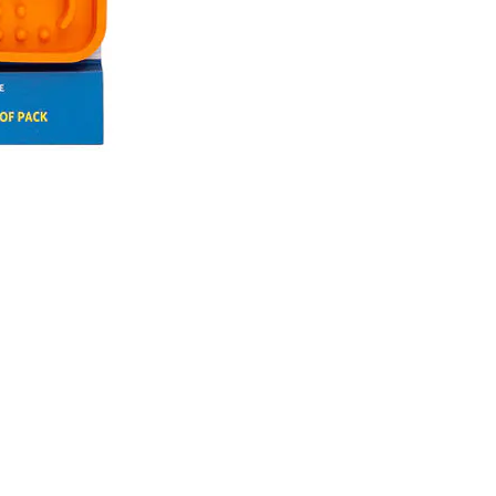
Ideal para
Perfecto 
🐱 Dise
Superfici
Pozo de 
Permite po
Tamaño co
🧼 Materi
Fabricad
❌ Libre de
❄️ Apto p
🔥 Apto p
🧽 Lavad