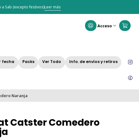
 a Sab (excepto festivos)
Leer más
Acceso
r fecha
Packs
Ver Todo
Info. de envíos y retiros
edero Naranja
at Catster Comedero
ja