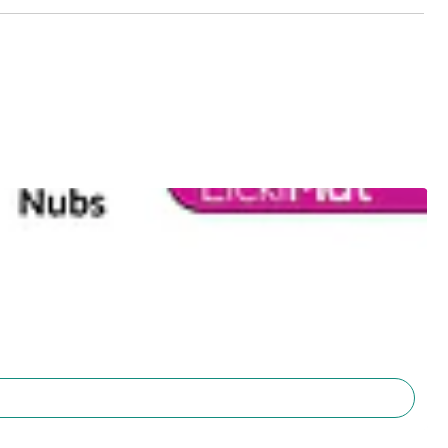
ificaciones
a
Detalle
15 x 15 cm
TPR (goma grado alimenticio)
Alimentos secos, húmedos y líquidos
Libre de BPA, PVC, ftalatos y silicona
d
LickiMat Mini Keeper / Eco Keeper
mendaciones de uso
 a tu gato durante el uso
juguete para morder
roducir de forma gradual
 para