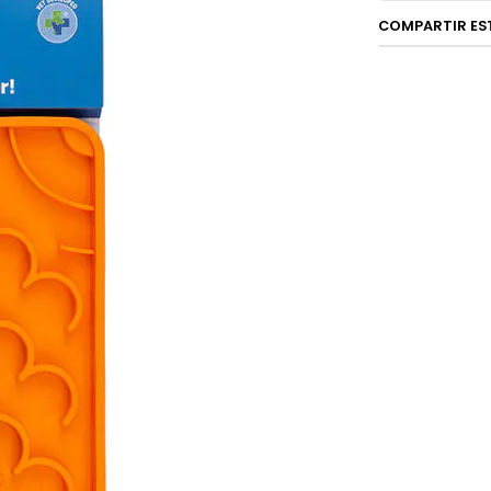
🐾
Sin es
COMPARTIR ES
🦷
Apoya 
🍽️
Reempl
🍗 Versá
El LickiMat Ca
Alimento
Dietas BA
Snacks un
Caldos, so
👉 Perfecto pa
🧠 Estim
Reduce el