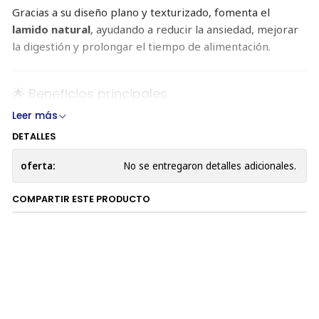
Gracias a su diseño plano y texturizado, fomenta el
lamido natural
, ayudando a reducir la ansiedad, mejorar
la digestión y prolongar el tiempo de alimentación.
🌟 Beneficios principales
Leer más
🐌
Alimentación lenta y saludable
: reduce la
ansiedad por comida y mejora la digestión
DETALLES
😌
Efecto calmante
: el lamido libera endorfinas que
oferta:
No se entregaron detalles adicionales.
ayudan a relajar a tu gato
💧
Zona de hidratación
: ideal para caldos, sopas o
COMPARTIR ESTE PRODUCTO
leche para gatos
🐾
Sin estrés en bigotes
: diseño plano y poco
profundo
🦷
Apoya la salud dental
: estimula la producción de
saliva
🍽️
Reemplazo ideal del plato tradicional