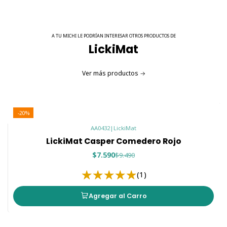
Michis de interior que necesitan estimulación
Complementar hidratación con caldos o sopas
Tutores que buscan una alimentación más natural
A TU MICHI LE PODRÍAN INTERESAR OTROS PRODUCTOS DE
LickiMat
Convierte cada comida en un momento de bienestar con
el
LickiMat Catster
🐾✨
Ver más productos
Tu gato comerá más lento, más feliz y de forma mucho
más saludable.
-20%
AA0432
|
LickiMat
LickiMat Casper Comedero Rojo
$7.590
$9.490
(1)
Agregar al Carro