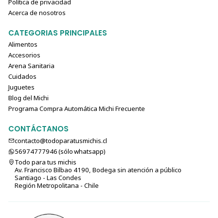
Política de privacidad
lactantes. Usa Hill’s Science Diet Kitten en esos casos.
Acerca de nosotros
Con cada compra ayudas a alimentar más de
100.000 mascotas sin hogar
cada día
CATEGORIAS PRINCIPALES
Alimentos
Accesorios
🦃
Hill’s Science Diet Pavo Paté 156 g
: sabor gourmet
Arena Sanitaria
con nutrición precisa para una vida sana y feliz.
Cuidados
Ideal para gatos indoor o exigentes que aman lo mejor en
Juguetes
su plato.
Blog del Michi
Programa Compra Automática Michi Frecuente
CONTÁCTANOS
contacto@todoparatusmichis.cl
56974777946 (sólo⁣⁣⁣⁣⁣​​​​​​​​​​​​​​​ whatsapp)
Todo para tus michis
Av. Francisco Bilbao 4190, Bodega sin atención a público
Santiago - Las Condes
Región Metropolitana - Chile