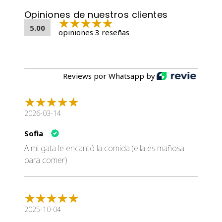
L-Lisina
Opiniones de nuestros clientes
Betaína
5.00
Carbonato de Calcio
opiniones 3 reseñas
Avena Integral
Cloruro de Colina
DL-Metionina
Reviews por Whatsapp by
Fructooligosacáridos (FOS)
Cloruro de Potasio
Vitaminas y Minerales
: Incluyendo suplemento de
vitamina E, vitamina C, niacina, tiamina, piridoxina,
2026-03-14
calcio, riboflavina, vitamina A, biotina, vitamina B12,
Sofia
ácido fólico, vitamina D3, sulfato ferroso, óxido de
zinc, sulfato de cobre, óxido manganoso, yodato de
A mi gata le encantó la comida (ella es mañosa
calcio, selenito de sodio.
para comer)
L-Carnitina
L-Triptófano
Tocoferoles Mixtos
: Para brindar frescura.
Betacaroteno
2025-10-04