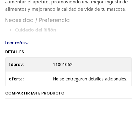
aumentar el apetito, promoviendo una mejor ingesta de
alimentos y mejorando la calidad de vida de tu mascota.
Necesidad / Preferencia
Cuidado del Riñón
Etapa de Vida
Leer más
Adulto
DETALLES
Senior
Idprov:
11001062
Beneficios Clave
Protección de la Función Renal
: Diseñado para
oferta:
No se entregaron detalles adicionales.
reducir la carga de trabajo en los riñones y permitir
que funcionen de manera más eficaz.
COMPARTIR ESTE PRODUCTO
Mejora del Apetito
: La tecnología Enhanced
Appetite Trigger (E.A.T.) estimula el apetito y ayuda a
aumentar la ingesta de alimentos.
Alta Calidad de Vida
: Clínicamente probado para
mejorar y alargar la calidad de vida de los gatos con