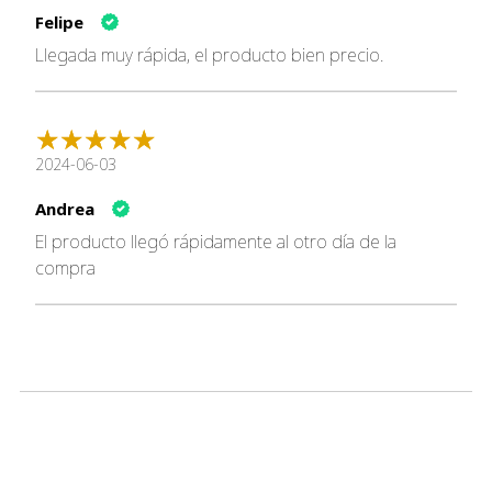
Ingredientes Principales
Felipe
Llegada muy rápida, el producto bien precio.
Pollo
Arroz Integral
Harina de Gluten de Maíz
Grasa de Pollo
Arroz Cervecero
2024-06-03
Trigo Integral
Andrea
Proteína de Guisante
Producto de Huevo
El producto llegó rápidamente al otro día de la
Sabor a Hígado de Pollo
compra
Celulosa en Polvo
Aceite de Pescado
Ácido Láctico
Sulfato de Calcio
Aceite de Soja
L-Treonina
Citrato de Potasio
L-Arginina