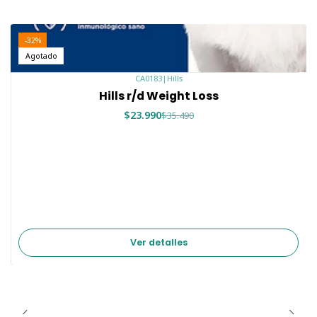
de medición más precisa; las tazas se estiman en gramos.
Para obtener los mejores resultados, haga una transición
-32%
gradual a este nuevo alimento durante 7 días o más y
Agotado
mantenga agua fresca disponible en todo momento.
CA0183
|
Hills
Consulte a su veterinario para obtener instrucciones de
Hills r/d Weight Loss
alimentación específicas para su mascota.
$23.990
$35.490
Cantidades Diarias Recomendadas
Peso del Gato (kg)
Cantidad Diaria (g)
2
35
3
45
4
60
5
70
6
80
Ver detalles
7
90