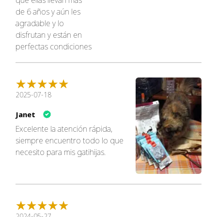
que ellas llevan más
de 6 años y aún les
agradable y lo
disfrutan y están en
perfectas condiciones
2025-07-18
RECOMENDACIONES:
Solicite a su veterinario
Janet
instrucciones de alimentación específicas para su gato.
Excelente la atención rápida,
siempre encuentro todo lo que
Para obtener los mejores resultados para el cambio de
necesito para mis gatihijas.
alimentación a Hill's, realice una transición gradual al
nuevo alimento durante 7 días o más.
2024-05-27