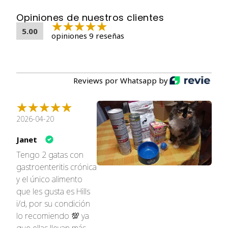
suplemento de riboflavina, biotina, clorhidrato de
Opiniones de nuestros clientes
piridoxina, suplemento de vitamina B12, ácido fólico,
vitamina Suplemento D3), taurina, DL-metionina, sal
5.00
opiniones 9 reseñas
yodada, L-lisina, cáscara de semilla de psyllium, minerales
(sulfato ferroso, óxido de zinc, sulfato de cobre, óxido de
manganeso, yodato de calcio, selenita de sodio),
tocoferoles mixtos para la frescura, sabores naturales,
Reviews por Whatsapp by
Óxido de Magnesio, Betacaroteno.
COMPONENTES:
2026-04-20
Janet
Tengo 2 gatas con
gastroenteritis crónica
y el único alimento
que les gusta es Hills
i/d, por su condición
lo recomiendo 💯 ya