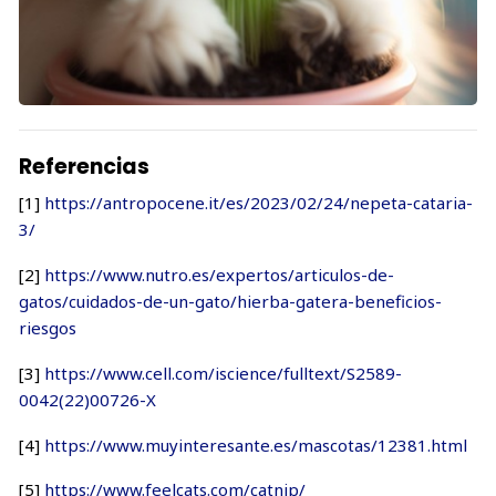
Referencias
[1]
https://antropocene.it/es/2023/02/24/nepeta-cataria-
3/
[2]
https://www.nutro.es/expertos/articulos-de-
gatos/cuidados-de-un-gato/hierba-gatera-beneficios-
riesgos
[3]
https://www.cell.com/iscience/fulltext/S2589-
0042(22)00726-X
[4]
https://www.muyinteresante.es/mascotas/12381.html
[5]
https://www.feelcats.com/catnip/