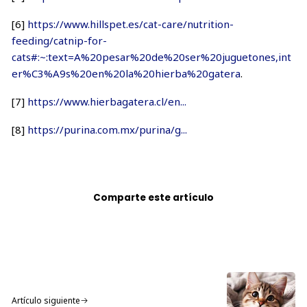
[6]
https://www.hillspet.es/cat-care/nutrition-
feeding/catnip-for-
cats#:~:text=A%20pesar%20de%20ser%20juguetones,int
er%C3%A9s%20en%20la%20hierba%20gatera
.
[7]
https://www.hierbagatera.cl/en...
[8]
https://purina.com.mx/purina/g...
Comparte este artículo
Artículo siguiente