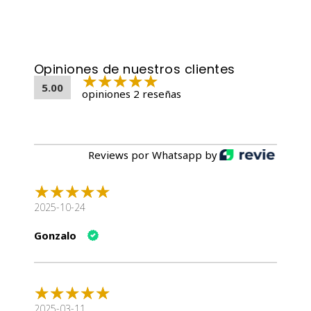
Grasa Bruta
6%
Ceniza Bruta
1.5%
Fibra Bruta
1%
Humedad
79%
Opiniones de nuestros clientes
Calcio
0.3%
5.00
opiniones 2 reseñas
Fósforo
0.25%
Aditivos Dietéticos
Aditivo
Cantidad por kg
Reviews por Whatsapp by
Vitamina D3
240 UI
Vitamina C
550 mg
Vitamina E
95 mg
2025-10-24
Zinc
13 mg
Cobre
2 mg
Gonzalo
Manganeso
0.5 mg
Yodo
0.4 mg
Taurina
800 mg
Beneficios del Producto
2025-03-11