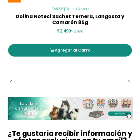
CA0205
|
Dolina Noteci
Dolina Noteci Sachet Ternera, Langosta y
Camarón 85g
$2.490
$2.990
Agregar al Carro
¿Te gustaría recibir información y