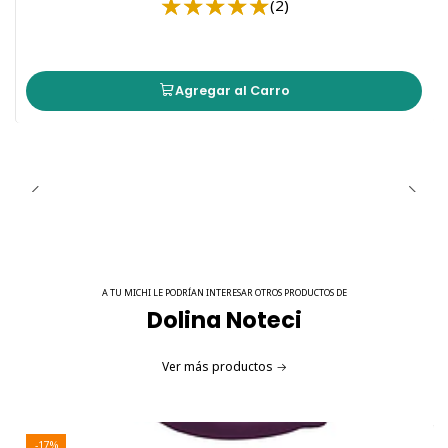
(2)
Beneficios Adicionales para la Salud
: La inclusión de
ingredientes funcionales como el mejillón azul y la
espirulina ayuda a mejorar la salud digestiva y el
bienestar general de tu gato.
Agregar al Carro
Alimento Natural
: Sin cereales ni aditivos artificiales,
garantizando una dieta limpia y saludable para tu
gato.
Dolina Noteci Superfood Sachet Pato y Vacuno 85g es la
opción perfecta para complementar la dieta de tu gato
adulto con un alimento rico en proteínas, nutrientes
esenciales y componentes funcionales para mejorar su salud
digestiva y bienestar general.
A TU MICHI LE PODRÍAN INTERESAR OTROS PRODUCTOS DE
Dolina Noteci
Ver más productos
-17%