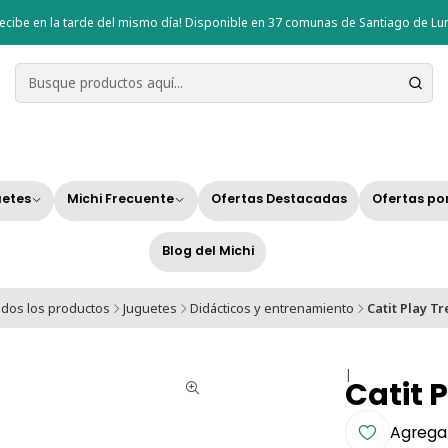
ecibe en la tarde del mismo día! Disponible en 37 comunas de Santiago de Lun
etes
Michi Frecuente
Ofertas Destacadas
Ofertas po
Blog del Michi
dos los productos
Juguetes
Didácticos y entrenamiento
Catit Play Tr
|
Catit 
Agregar