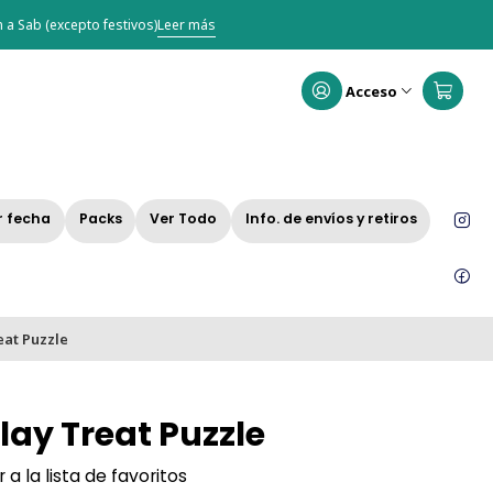
 a Sab (excepto festivos)
Leer más
Acceso
r fecha
Packs
Ver Todo
Info. de envíos y retiros
eat Puzzle
Play Treat Puzzle
 a la lista de favoritos