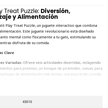
y Treat Puzzle:
Diversión,
zaje y Alimentación
tit Play Treat Puzzle, un juguete interactivo que combina
alimentación. Este juguete revolucionario está diseñado
tanto mental como físicamente a tu gato, estimulando su
ientras disfruta de su comida.
as Clave
es Variadas:
Ofrece seis actividades divertidas, incluyendo
ientos para premios, un bosque de pirámides, cuevas para
burbujas de alimentación más lentas, una espiral de comida
 cada una diseñada para captar el interés de tu mascota.
es Seguros:
Fabricado con materiales libres de BPA para
r la máxima seguridad de tu felino.
teligente:
Estimula a los gatos a trabajar por su comida,
43010
ndo su consumo y fomentando una digestión saludable.