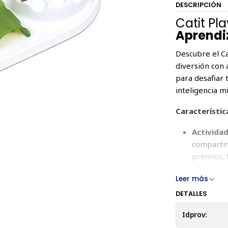
DESCRIPCIÓN
Catit Pla
Aprendi
Descubre el Ca
diversión con 
para desafiar 
inteligencia m
Característic
Actividad
compartim
premios, 
y túneles,
Leer más
Material
garantiza
DETALLES
Diseño In
Idprov:
ralentiza