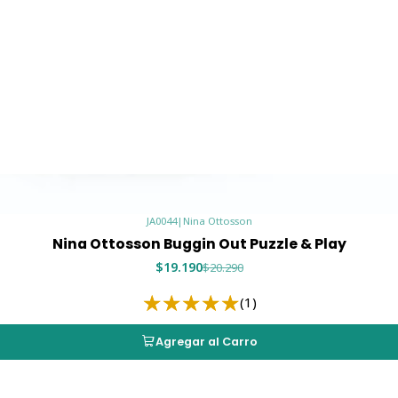
JA0044
|
Nina Ottosson
Nina Ottosson Buggin Out Puzzle & Play
$19.190
$20.290
(1)
Agregar al Carro